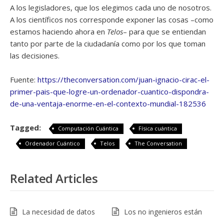
A los legisladores, que los elegimos cada uno de nosotros.
A los científicos nos corresponde exponer las cosas –como
estamos haciendo ahora en
Telos
– para que se entiendan
tanto por parte de la ciudadanía como por los que toman
las decisiones.
Fuente:
https://theconversation.com/juan-ignacio-cirac-el-
primer-pais-que-logre-un-ordenador-cuantico-dispondra-
de-una-ventaja-enorme-en-el-contexto-mundial-182536
Tagged:
Computación Cuántica
Física cuántica
Ordenador Cuántico
Telos
The Conversation
Related Articles
La necesidad de datos
Los no ingenieros están