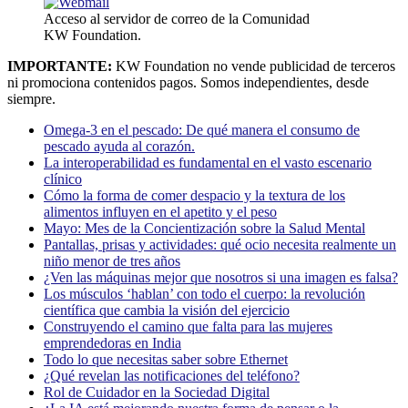
Acceso al servidor de correo de la Comunidad
KW Foundation.
IMPORTANTE:
KW Foundation no vende publicidad de terceros
ni promociona contenidos pagos. Somos independientes, desde
siempre.
Omega-3 en el pescado: De qué manera el consumo de
pescado ayuda al corazón.
La interoperabilidad es fundamental en el vasto escenario
clínico
Cómo la forma de comer despacio y la textura de los
alimentos influyen en el apetito y el peso
Mayo: Mes de la Concientización sobre la Salud Mental
Pantallas, prisas y actividades: qué ocio necesita realmente un
niño menor de tres años
¿Ven las máquinas mejor que nosotros si una imagen es falsa?
Los músculos ‘hablan’ con todo el cuerpo: la revolución
científica que cambia la visión del ejercicio
Construyendo el camino que falta para las mujeres
emprendedoras en India
Todo lo que necesitas saber sobre Ethernet
¿Qué revelan las notificaciones del teléfono?
Rol de Cuidador en la Sociedad Digital