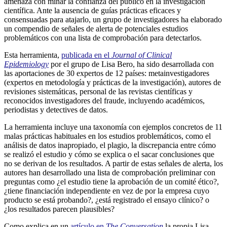
amenaza con minar la confianza del público en la investigación
científica. Ante la ausencia de guías prácticas eficaces y
consensuadas para atajarlo, un grupo de investigadores ha elaborado
un compendio de señales de alerta de potenciales estudios
problemáticos con una lista de comprobación para detectarlos.
Esta herramienta,
publicada en el
Journal of Clinical
Epidemiology
por el grupo de Lisa Bero, ha sido desarrollada con
las aportaciones de 30 expertos de 12 países: metainvestigadores
(expertos en metodología y prácticas de la investigación), autores de
revisiones sistemáticas, personal de las revistas científicas y
reconocidos investigadores del fraude, incluyendo académicos,
periodistas y detectives de datos.
La herramienta incluye una taxonomía con ejemplos concretos de 11
malas prácticas habituales en los estudios problemáticos, como el
análisis de datos inapropiado, el plagio, la discrepancia entre cómo
se realizó el estudio y cómo se explica o el sacar conclusiones que
no se derivan de los resultados. A partir de estas señales de alerta, los
autores han desarrollado una lista de comprobación preliminar con
preguntas como ¿el estudio tiene la aprobación de un comité ético?,
¿tiene financiación independiente en vez de por la empresa cuyo
producto se está probando?, ¿está registrado el ensayo clínico? o
¿los resultados parecen plausibles?
Como explica en un
artículo en
The Conversation
la propia Lisa