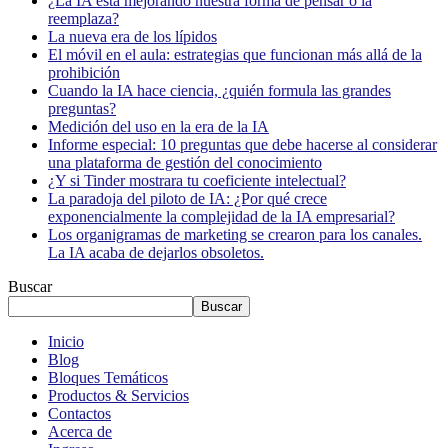
¿La IA está mejorando nuestra forma de pensar o la
reemplaza?
La nueva era de los lípidos
El móvil en el aula: estrategias que funcionan más allá de la
prohibición
Cuando la IA hace ciencia, ¿quién formula las grandes
preguntas?
Medición del uso en la era de la IA
Informe especial: 10 preguntas que debe hacerse al considerar
una plataforma de gestión del conocimiento
¿Y si Tinder mostrara tu coeficiente intelectual?
La paradoja del piloto de IA: ¿Por qué crece
exponencialmente la complejidad de la IA empresarial?
Los organigramas de marketing se crearon para los canales.
La IA acaba de dejarlos obsoletos.
Buscar
Buscar
Inicio
Blog
Bloques Temáticos
Productos & Servicios
Contactos
Acerca de