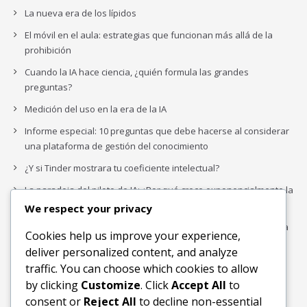
La nueva era de los lípidos
El móvil en el aula: estrategias que funcionan más allá de la
prohibición
Cuando la IA hace ciencia, ¿quién formula las grandes
preguntas?
Medición del uso en la era de la IA
Informe especial: 10 preguntas que debe hacerse al considerar
una plataforma de gestión del conocimiento
¿Y si Tinder mostrara tu coeficiente intelectual?
La paradoja del piloto de IA: ¿Por qué crece exponencialmente la
complejidad de la IA empresarial?
We respect your privacy
Los organigramas de marketing se crearon para los canales. La
Cookies help us improve your experience,
IA acaba de dejarlos obsoletos.
deliver personalized content, and analyze
traffic. You can choose which cookies to allow
by clicking
Customize
. Click
Accept All
to
Buscar
consent or
Reject All
to decline non-essential
Buscar