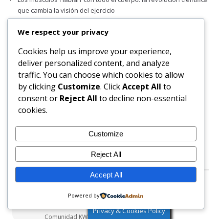
que cambia la visión del ejercicio
Construyendo el camino que falta para las mujeres
We respect your privacy
emprendedoras en India
Cookies help us improve your experience,
Todo lo que necesitas saber sobre Ethernet
deliver personalized content, and analyze
¿Qué revelan las notificaciones del teléfono?
traffic. You can choose which cookies to allow
by clicking
Customize
. Click
Accept All
to
consent or
Reject All
to decline non-essential
cookies.
Customize
Under a Creative Commons
license
Reject All
Correo Interno
Accept All
Powered by
Acceso al servidor de correo de la
Privacy & Cookies Policy
Comunidad KW Foundation.