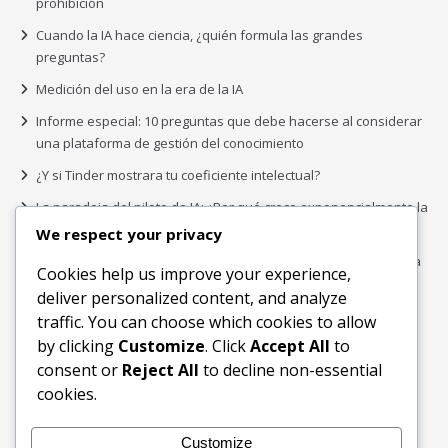
prohibición
Cuando la IA hace ciencia, ¿quién formula las grandes
preguntas?
Medición del uso en la era de la IA
Informe especial: 10 preguntas que debe hacerse al considerar
una plataforma de gestión del conocimiento
¿Y si Tinder mostrara tu coeficiente intelectual?
La paradoja del piloto de IA: ¿Por qué crece exponencialmente la
complejidad de la IA empresarial?
We respect your privacy
Los organigramas de marketing se crearon para los canales. La
Cookies help us improve your experience,
IA acaba de dejarlos obsoletos.
deliver personalized content, and analyze
traffic. You can choose which cookies to allow
by clicking
Customize
. Click
Accept All
to
Buscar
consent or
Reject All
to decline non-essential
Buscar
cookies.
Customize