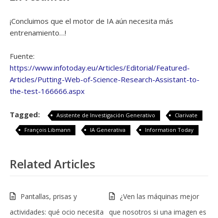
¡Concluimos que el motor de IA aún necesita más
entrenamiento…!
Fuente:
https://www.infotoday.eu/Articles/Editorial/Featured-
Articles/Putting-Web-of-Science-Research-Assistant-to-
the-test-166666.aspx
Tagged:
Asistente de Investigación Generativo
Clarivate
François Libmann
IA Generativa
Information Today
Related Articles
Pantallas, prisas y
¿Ven las máquinas mejor
actividades: qué ocio necesita
que nosotros si una imagen es