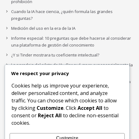
prohibición
Cuando la IA hace ciencia, ¿quién formula las grandes
preguntas?
Medición del uso en la era de la IA
Informe especial: 10 preguntas que debe hacerse al considerar
una plataforma de gestión del conocimiento
¿Y si Tinder mostrara tu coeficiente intelectual?
La paradoja del piloto de IA: ¿Por qué crece exponencialmente la
complejidad de la IA empresarial?
We respect your privacy
Los organigramas de marketing se crearon para los canales. La
Cookies help us improve your experience,
IA acaba de dejarlos obsoletos.
deliver personalized content, and analyze
traffic. You can choose which cookies to allow
by clicking
Customize
. Click
Accept All
to
Buscar
consent or
Reject All
to decline non-essential
Buscar
cookies.
Customize