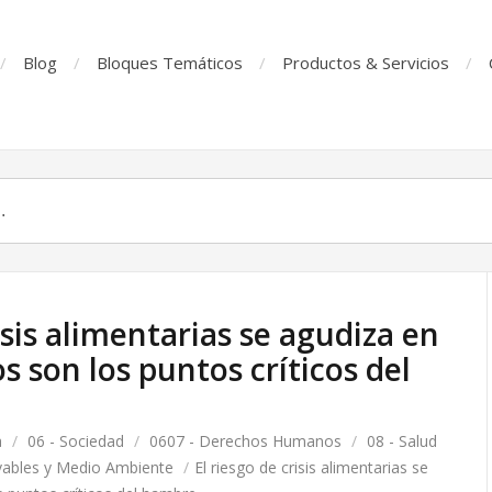
Blog
Bloques Temáticos
Productos & Servicios
isis alimentarias se agudiza en
s son los puntos críticos del
a
/
06 - Sociedad
/
0607 - Derechos Humanos
/
08 - Salud
vables y Medio Ambiente
/
El riesgo de crisis alimentarias se