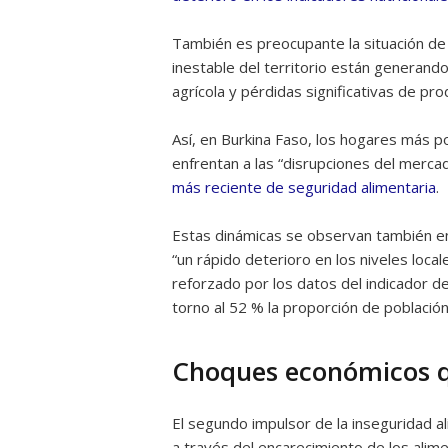
También es preocupante la situación de M
inestable del territorio están generand
agrícola y pérdidas significativas de pro
Así, en Burkina Faso, los hogares más p
enfrentan a las “disrupciones del mercad
más reciente de seguridad alimentaria
.
Estas dinámicas se observan también e
“un rápido deterioro en los niveles loca
reforzado por los datos del indicador d
torno al 52 % la proporción de poblaci
Choques económicos qu
El segundo impulsor de la inseguridad al
a través del encarecimiento de los alim