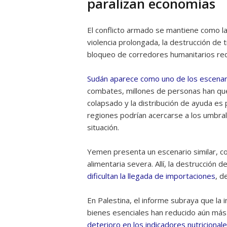
paralizan economías
El conflicto armado se mantiene como la
violencia prolongada, la destrucción de 
bloqueo de corredores humanitarios red
Sudán aparece como uno de los escenari
combates, millones de personas han q
colapsado y la distribución de ayuda es
regiones podrían acercarse a los umbrale
situación.
Yemen presenta un escenario similar, co
alimentaria severa. Allí, la destrucción d
dificultan la llegada de importaciones
, d
En Palestina, el informe subraya que la i
bienes esenciales han reducido aún más 
deterioro en los indicadores nutricional