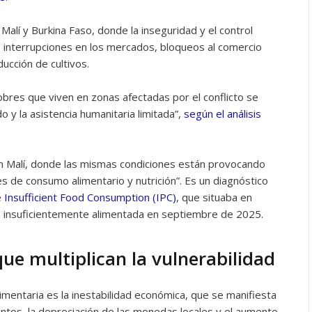
alí y Burkina Faso, donde la inseguridad y el control
o interrupciones en los mercados, bloqueos al comercio
ducción de cultivos.
obres que viven en zonas afectadas por el conflicto se
o y la asistencia humanitaria limitada”,
según el análisis
n Malí, donde las mismas condiciones están provocando
les de consumo alimentario y nutrición”. Es un diagnóstico
e
Insufficient Food Consumption (IPC)
, que situaba en
ón insuficientemente alimentada en septiembre de 2025.
e multiplican la vulnerabilidad
imentaria es la inestabilidad económica, que se manifiesta
entos, la depreciación de las monedas locales y el aumento