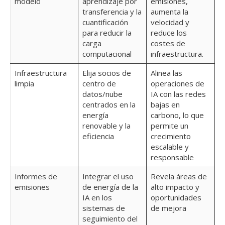
modelo
aprendizaje por
emisiones,
transferencia y la
aumenta la
cuantificación
velocidad y
para reducir la
reduce los
carga
costes de
computacional
infraestructura.
Infraestructura
Elija socios de
Alinea las
limpia
centro de
operaciones de
datos/nube
IA con las redes
centrados en la
bajas en
energía
carbono, lo que
renovable y la
permite un
eficiencia
crecimiento
escalable y
responsable
Informes de
Integrar el uso
Revela áreas de
emisiones
de energía de la
alto impacto y
IA en los
oportunidades
sistemas de
de mejora
seguimiento del