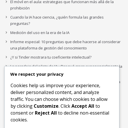
El móvil en el aula: estrategias que funcionan más allá de la
prohibición
Cuando la IA hace ciencia, ¿quién formula las grandes
preguntas?
Medición del uso en la era de la IA
Informe especial: 10 preguntas que debe hacerse al considerar
una plataforma de gestión del conocimiento
¿Y si Tinder mostrara tu coeficiente intelectual?
La paradoja del piloto de IA: ¿Por qué crece exponencialmente la
complejidad de la IA empresarial?
We respect your privacy
Los organigramas de marketing se crearon para los canales. La
Cookies help us improve your experience,
IA acaba de dejarlos obsoletos.
deliver personalized content, and analyze
traffic. You can choose which cookies to allow
by clicking
Customize
. Click
Accept All
to
Buscar
consent or
Reject All
to decline non-essential
Buscar
cookies.