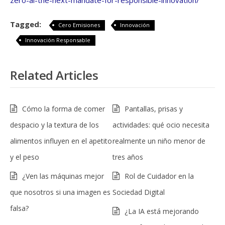
zero-ai-the-next-mandate-for-responsible-innovation/
Tagged:
Cero Emisiones
Innovación
Innovación Responsable
Related Articles
Cómo la forma de comer
Pantallas, prisas y
despacio y la textura de los
actividades: qué ocio necesita
alimentos influyen en el apetito
realmente un niño menor de
y el peso
tres años
¿Ven las máquinas mejor
Rol de Cuidador en la
que nosotros si una imagen es
Sociedad Digital
falsa?
¿La IA está mejorando