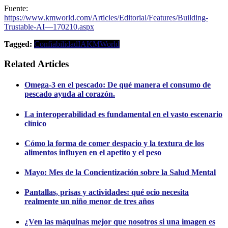
Fuente:
https://www.kmworld.com/Articles/Editorial/Features/Building-
Trustable-AI—170210.aspx
Tagged:
Confiabilidad
IA
KMWorld
Related Articles
Omega-3 en el pescado: De qué manera el consumo de
pescado ayuda al corazón.
La interoperabilidad es fundamental en el vasto escenario
clínico
Cómo la forma de comer despacio y la textura de los
alimentos influyen en el apetito y el peso
Mayo: Mes de la Concientización sobre la Salud Mental
Pantallas, prisas y actividades: qué ocio necesita
realmente un niño menor de tres años
¿Ven las máquinas mejor que nosotros si una imagen es