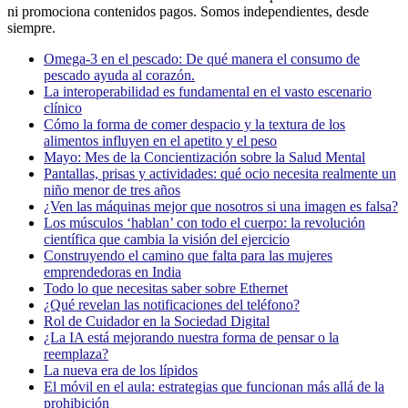
ni promociona contenidos pagos. Somos independientes, desde
siempre.
Omega-3 en el pescado: De qué manera el consumo de
pescado ayuda al corazón.
La interoperabilidad es fundamental en el vasto escenario
clínico
Cómo la forma de comer despacio y la textura de los
alimentos influyen en el apetito y el peso
Mayo: Mes de la Concientización sobre la Salud Mental
Pantallas, prisas y actividades: qué ocio necesita realmente un
niño menor de tres años
¿Ven las máquinas mejor que nosotros si una imagen es falsa?
Los músculos ‘hablan’ con todo el cuerpo: la revolución
científica que cambia la visión del ejercicio
Construyendo el camino que falta para las mujeres
emprendedoras en India
Todo lo que necesitas saber sobre Ethernet
¿Qué revelan las notificaciones del teléfono?
Rol de Cuidador en la Sociedad Digital
¿La IA está mejorando nuestra forma de pensar o la
reemplaza?
La nueva era de los lípidos
El móvil en el aula: estrategias que funcionan más allá de la
prohibición