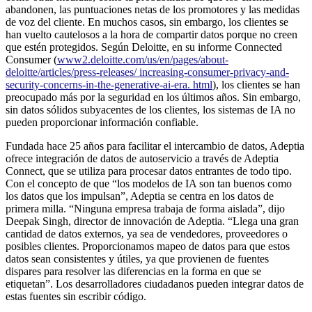
abandonen, las puntuaciones netas de los promotores y las medidas
de voz del cliente. En muchos casos, sin embargo, los clientes se
han vuelto cautelosos a la hora de compartir datos porque no creen
que estén protegidos. Según Deloitte, en su informe Connected
Consumer (
www2.deloitte.com/us/en/pages/about-
deloitte/articles/press-releases/ increasing-consumer-privacy-and-
security-concerns-in-the-generative-ai-era. html
), los clientes se han
preocupado más por la seguridad en los últimos años. Sin embargo,
sin datos sólidos subyacentes de los clientes, los sistemas de IA no
pueden proporcionar información confiable.
Fundada hace 25 años para facilitar el intercambio de datos, Adeptia
ofrece integración de datos de autoservicio a través de Adeptia
Connect, que se utiliza para procesar datos entrantes de todo tipo.
Con el concepto de que “los modelos de IA son tan buenos como
los datos que los impulsan”, Adeptia se centra en los datos de
primera milla. “Ninguna empresa trabaja de forma aislada”, dijo
Deepak Singh, director de innovación de Adeptia. “Llega una gran
cantidad de datos externos, ya sea de vendedores, proveedores o
posibles clientes. Proporcionamos mapeo de datos para que estos
datos sean consistentes y útiles, ya que provienen de fuentes
dispares para resolver las diferencias en la forma en que se
etiquetan”. Los desarrolladores ciudadanos pueden integrar datos de
estas fuentes sin escribir código.