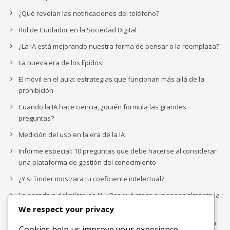
¿Qué revelan las notificaciones del teléfono?
Rol de Cuidador en la Sociedad Digital
¿La IA está mejorando nuestra forma de pensar o la reemplaza?
La nueva era de los lípidos
El móvil en el aula: estrategias que funcionan más allá de la
prohibición
Cuando la IA hace ciencia, ¿quién formula las grandes
preguntas?
Medición del uso en la era de la IA
Informe especial: 10 preguntas que debe hacerse al considerar
una plataforma de gestión del conocimiento
¿Y si Tinder mostrara tu coeficiente intelectual?
La paradoja del piloto de IA: ¿Por qué crece exponencialmente la
complejidad de la IA empresarial?
We respect your privacy
Los organigramas de marketing se crearon para los canales. La
Cookies help us improve your experience,