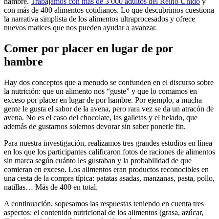
hambre.
Trabajamos con más de 3 000 adultos del Reino Unido
y
con más de 400 alimentos cotidianos. Lo que descubrimos cuestiona
la narrativa simplista de los alimentos ultraprocesados y ofrece
nuevos matices que nos pueden ayudar a avanzar.
Comer por placer en lugar de por
hambre
Hay dos conceptos que a menudo se confunden en el discurso sobre
la nutrición: que un alimento nos “guste” y que lo comamos en
exceso por placer en lugar de por hambre. Por ejemplo, a mucha
gente le gusta el sabor de la avena, pero rara vez se da un atracón de
avena. No es el caso del chocolate, las galletas y el helado, que
además de gustarnos solemos devorar sin saber ponerle fin.
Para nuestra investigación, realizamos tres grandes estudios en línea
en los que los participantes calificaron fotos de raciones de alimentos
sin marca según cuánto les gustaban y la probabilidad de que
comieran en exceso. Los alimentos eran productos reconocibles en
una cesta de la compra típica: patatas asadas, manzanas, pasta, pollo,
natillas… Más de 400 en total.
A continuación, sopesamos las respuestas teniendo en cuenta tres
aspectos: el contenido nutricional de los alimentos (grasa, azúcar,