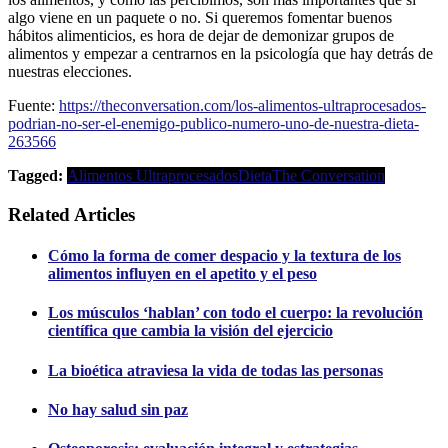
algo viene en un paquete o no. Si queremos fomentar buenos
hábitos alimenticios, es hora de dejar de demonizar grupos de
alimentos y empezar a centrarnos en la psicología que hay detrás de
nuestras elecciones.
Fuente:
https://theconversation.com/los-alimentos-ultraprocesados-
podrian-no-ser-el-enemigo-publico-numero-uno-de-nuestra-dieta-
263566
Tagged:
Alimentos Ultraprocesados
Dieta
The Conversation
Related Articles
Cómo la forma de comer despacio y la textura de los
alimentos influyen en el apetito y el peso
Los músculos ‘hablan’ con todo el cuerpo: la revolución
científica que cambia la visión del ejercicio
La bioética atraviesa la vida de todas las personas
No hay salud sin paz