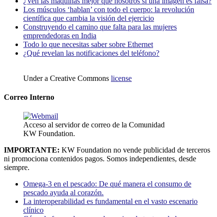
¿Ven las máquinas mejor que nosotros si una imagen es falsa?
Los músculos ‘hablan’ con todo el cuerpo: la revolución
científica que cambia la visión del ejercicio
Construyendo el camino que falta para las mujeres
emprendedoras en India
Todo lo que necesitas saber sobre Ethernet
¿Qué revelan las notificaciones del teléfono?
Under a Creative Commons
license
Correo Interno
Acceso al servidor de correo de la Comunidad
KW Foundation.
IMPORTANTE:
KW Foundation no vende publicidad de terceros
ni promociona contenidos pagos. Somos independientes, desde
siempre.
Omega-3 en el pescado: De qué manera el consumo de
pescado ayuda al corazón.
La interoperabilidad es fundamental en el vasto escenario
clínico