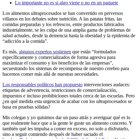
Lo importante no es si algo viene o no en un paquete
Los alimentos ultraprocesados se han convertido en perversos
villanos en los debates sobre nutrición. A las patatas fritas, las
comidas preparadas y los refrescos, entre productos fabricados
industrialmente, se les culpa de una amplia gama de problemas de
salud actuales, desde la demencia hasta la obesidad y la epidemia de
“adicción a la comida”.
Es más,
algunos expertos sostienen
que están “formulados
específicamente y comercializados de forma agresiva para
maximizar el consumo y los beneficios de las empresas”,
secuestrando los sistemas de recompensa de nuestro cerebro para
hacernos comer más allá de nuestras necesidades.
Los responsables políticos han propuesto
intervenciones audaces:
etiquetas de advertencia, restricciones de comercialización,
impuestos e incluso prohibiciones totales cerca de las escuelas. Pero
¿en qué medida esta urgencia de acabar con los ultraprocesados se
basa en pruebas sólidas?
Mis colegas y yo quisimos dar un paso atrás y averiguar qué es lo
que realmente hace que a la gente le guste un alimento concreto. Y
también qué les impulsa a comer en exceso, no solo a disfrutarlo,
sino a seguir comiendo después de haber saciado el