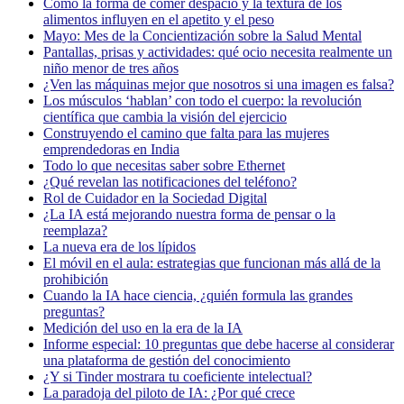
Cómo la forma de comer despacio y la textura de los
alimentos influyen en el apetito y el peso
Mayo: Mes de la Concientización sobre la Salud Mental
Pantallas, prisas y actividades: qué ocio necesita realmente un
niño menor de tres años
¿Ven las máquinas mejor que nosotros si una imagen es falsa?
Los músculos ‘hablan’ con todo el cuerpo: la revolución
científica que cambia la visión del ejercicio
Construyendo el camino que falta para las mujeres
emprendedoras en India
Todo lo que necesitas saber sobre Ethernet
¿Qué revelan las notificaciones del teléfono?
Rol de Cuidador en la Sociedad Digital
¿La IA está mejorando nuestra forma de pensar o la
reemplaza?
La nueva era de los lípidos
El móvil en el aula: estrategias que funcionan más allá de la
prohibición
Cuando la IA hace ciencia, ¿quién formula las grandes
preguntas?
Medición del uso en la era de la IA
Informe especial: 10 preguntas que debe hacerse al considerar
una plataforma de gestión del conocimiento
¿Y si Tinder mostrara tu coeficiente intelectual?
La paradoja del piloto de IA: ¿Por qué crece