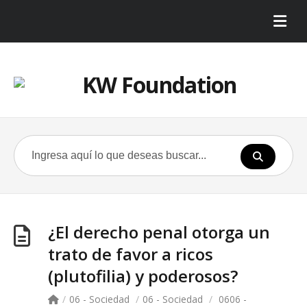
¿El derecho penal otorga un
trato de favor a ricos
(plutofilia) y poderosos?
/
06 - Sociedad
/
06 - Sociedad
/
0606 -