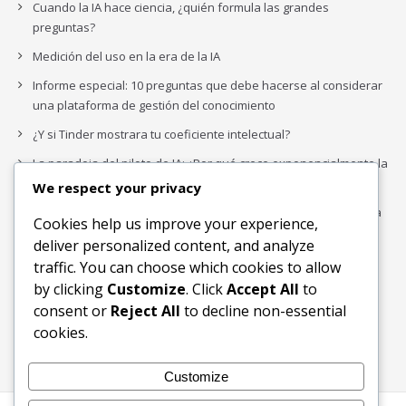
Cuando la IA hace ciencia, ¿quién formula las grandes
preguntas?
Medición del uso en la era de la IA
Informe especial: 10 preguntas que debe hacerse al considerar
una plataforma de gestión del conocimiento
¿Y si Tinder mostrara tu coeficiente intelectual?
La paradoja del piloto de IA: ¿Por qué crece exponencialmente la
complejidad de la IA empresarial?
We respect your privacy
Los organigramas de marketing se crearon para los canales. La
Cookies help us improve your experience,
IA acaba de dejarlos obsoletos.
deliver personalized content, and analyze
traffic. You can choose which cookies to allow
by clicking
Customize
. Click
Accept All
to
Buscar
consent or
Reject All
to decline non-essential
Buscar
cookies.
Customize