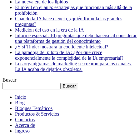
La nueva era de los lípidos
El móvil en el aula: estrategias que funcionan más allá de la
prohibición
Cuando la IA hace ciencia, ¿quién formula las grandes
preguntas?
Medición del uso en la era de la IA
Informe especial: 10 preguntas que debe hacerse al considerar
una plataforma de gestión del conocimiento
¿Y si Tinder mostrara tu coeficiente intelectual?
La paradoja del piloto de IA: ¿Por qué crece
exponencialmente la complejidad de la IA empresarial?
Los organigramas de marketing se crearon para los canales.
La IA acaba de dejarlos obsoletos.
Buscar
Buscar
Inicio
Blog
Bloques Temáticos
Productos & Servicios
Contactos
Acerca de
Ingreso