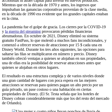
accionistas ni atraer capital para invertir en nuevos productos.
Mientras que en la década de 1970 y antes, los ingresos que
impulsaban las ganancias corporativas provenían de la clase media,
en la década de 1990 era evidente que los grandes capitales estaban
en la cima.
La pandemia fue el golpe de gracia. Los cierres por la COVID-19
y
la guerra del streaming
provocaron pérdidas financieras
abrumadoras. En octubre de 2021, Disney eliminó su sistema
gratuito FastPass, lo que molestó a muchos fans incondicionales, y
comenzó a ofrecer reservas de atracciones por 15 $ cada una en
Disney World. Durante los tres años siguientes, las opciones para
saltarse las filas se multiplicaron en número y precio. Disney
también ofreció ventajas a quienes se alojaban en sus propiedades,
una de ellas era la posibilidad de reservar atracciones antes que
quienes se alojaban en otros lugares.
El resultado es una estructura compleja y de varios niveles donde
una gran cantidad de lugares con poca espera en las mejores
atracciones se reservan para quienes pagan un alto precio por un
guía privado, un pase costoso o una habitación en ciertas
propiedades de Disney. (El Sr. Testa señala que los hoteles de
Disney cobran considerablemente más que los del resto del mercado
de Orlando).