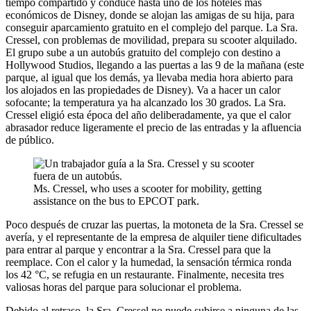
tiempo compartido y conduce hasta uno de los hoteles más
económicos de Disney, donde se alojan las amigas de su hija, para
conseguir aparcamiento gratuito en el complejo del parque. La Sra.
Cressel, con problemas de movilidad, prepara su scooter alquilado.
El grupo sube a un autobús gratuito del complejo con destino a
Hollywood Studios, llegando a las puertas a las 9 de la mañana (este
parque, al igual que los demás, ya llevaba media hora abierto para
los alojados en las propiedades de Disney). Va a hacer un calor
sofocante; la temperatura ya ha alcanzado los 30 grados. La Sra.
Cressel eligió esta época del año deliberadamente, ya que el calor
abrasador reduce ligeramente el precio de las entradas y la afluencia
de público.
Ms. Cressel, who uses a scooter for mobility, getting
assistance on the bus to EPCOT park.
Poco después de cruzar las puertas, la motoneta de la Sra. Cressel se
avería, y el representante de la empresa de alquiler tiene dificultades
para entrar al parque y encontrar a la Sra. Cressel para que la
reemplace. Con el calor y la humedad, la sensación térmica ronda
los 42 °C, se refugia en un restaurante. Finalmente, necesita tres
valiosas horas del parque para solucionar el problema.
Debido al retraso, la Sra. Cressel no puede subirse a ninguna de las