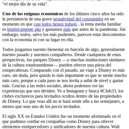
“el mejor día de su vida”.
Uno de los enigmas económicos
de los últimos cinco años ha sido
la persistencia de una grave
negatividad del consumidor
en un
momento en que
casi todos tienen trabajo
, la renta media familiar
es
históricamente alta
y gastamos
más
que antes de la pandemia. Sin
embargo, todos, salvo los más pudientes, parecen estar descontentos
con la economía ni con su lugar en ella.
Todos juzgamos nuestro bienestar en función de algo, generalmente
nuestro pasado y nuestros compañeros. Desde cualquiera de estas
perspectivas, los parques Disney —y muchas instituciones similares
de la cultura estadounidense— pueden ofrecer una pieza del
rompecabezas. Comparado con el pasado, un viaje a Disney es más
caro, sin duda, pero quizás lo más importante es que se siente mucho
más caro, porque a cada paso se nos invita a subir de nivel y gastar
más. Gracias a las redes sociales, ahora podemos ver las
experiencias que nos dividen. Ve a Instagram y busca #Club33, los
clubes exclusivos para invitados ocultos dentro de las propiedades
de Disney. Lo que veas allí no te hará sentir afín a tus semejantes, a
menos que seas uno de los pocos invitados.
El siglo XX en Estados Unidos fue un momento afortunado en el
que pudimos confiar en compañías como Disney para ofrecer
elementos enriquecedores y unificadores de nuestra cultura. Walt