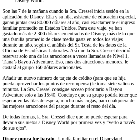
Disney World.
Son las 7 de la mañana cuando la Sra. Cressel inicia sesión en la
aplicación de Disney. Ella y su hija, asistente de educación especial,
ganan juntas casi 80.000 dólares al año, casi exactamente el ingreso
familiar promedio en Estados Unidos. Para este viaje, ya han
gastado más de 2.300 dólares en entradas de Disney, más de lo que
una familia promedio de clase media gasta en todos los viajes
durante un año, según el análisis del Sr. Testa de los datos de la
Oficina de Estadísticas Laborales. Así que la Sra. Cressel decidió
reservar solo una de las atracciones a veces llamadas de Nivel 1,
Tiana’s Bayou Adventure. Eso, más dos atracciones menores, le
costará al grupo 160 dólares adicionales.
Añadir un nuevo número de tarjeta de crédito (para que su hija
pueda aprovechar los puntos de recompensa) le toma siete valiosos
minutos. La Sra. Cressel consigue acceso prioritario a Bayou
Adventure solo a las 15:40. Concluye que su grupo podría tener que
esperar en las filas de espera, mucho más largas, para cualquiera de
las mejores atracciones del parque durante el resto del día.
De todas formas, la Sra. Cressel dice que no puede esperar para
llevar a sus nietos a Disney World por primera vez y “verlo a través
de sus ojos”.
Disney nunca fue barato
. Un día familiar en el Disneyland