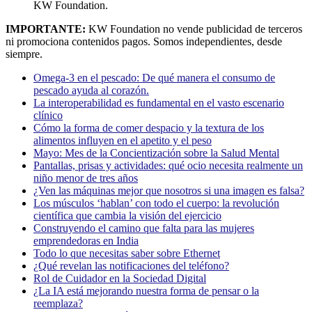
KW Foundation.
IMPORTANTE:
KW Foundation no vende publicidad de terceros
ni promociona contenidos pagos. Somos independientes, desde
siempre.
Omega-3 en el pescado: De qué manera el consumo de
pescado ayuda al corazón.
La interoperabilidad es fundamental en el vasto escenario
clínico
Cómo la forma de comer despacio y la textura de los
alimentos influyen en el apetito y el peso
Mayo: Mes de la Concientización sobre la Salud Mental
Pantallas, prisas y actividades: qué ocio necesita realmente un
niño menor de tres años
¿Ven las máquinas mejor que nosotros si una imagen es falsa?
Los músculos ‘hablan’ con todo el cuerpo: la revolución
científica que cambia la visión del ejercicio
Construyendo el camino que falta para las mujeres
emprendedoras en India
Todo lo que necesitas saber sobre Ethernet
¿Qué revelan las notificaciones del teléfono?
Rol de Cuidador en la Sociedad Digital
¿La IA está mejorando nuestra forma de pensar o la
reemplaza?