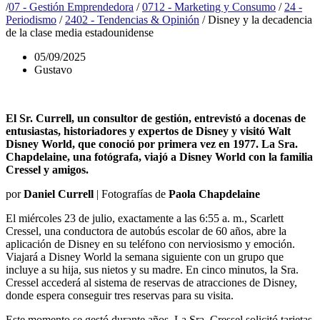
/
07 - Gestión Emprendedora
/
0712 - Marketing y Consumo
/
24 -
Periodismo
/
2402 - Tendencias & Opinión
/
Disney y la decadencia
de la clase media estadounidense
05/09/2025
Gustavo
El Sr. Currell, un consultor de gestión, entrevistó a docenas de
entusiastas, historiadores y expertos de Disney y visitó Walt
Disney World, que conoció por primera vez en 1977. La Sra.
Chapdelaine, una fotógrafa, viajó a Disney World con la familia
Cressel y amigos.
por
Daniel Currell
| Fotografías de
Paola Chapdelaine
El miércoles 23 de julio, exactamente a las 6:55 a. m., Scarlett
Cressel, una conductora de autobús escolar de 60 años, abre la
aplicación de Disney en su teléfono con nerviosismo y emoción.
Viajará a Disney World la semana siguiente con un grupo que
incluye a su hija, sus nietos y su madre. En cinco minutos, la Sra.
Cressel accederá al sistema de reservas de atracciones de Disney,
donde espera conseguir tres reservas para su visita.
Este momento se gestó durante años. La Sra. Cressel solicitó tarjetas