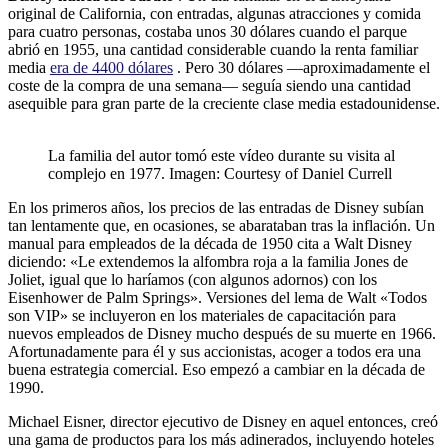
original de California, con entradas, algunas atracciones y comida
para cuatro personas, costaba unos 30 dólares cuando el parque
abrió en 1955, una cantidad considerable cuando la renta familiar
media
era de 4400 dólares
. Pero 30 dólares —aproximadamente el
coste de la compra de una semana— seguía siendo una cantidad
asequible para gran parte de la creciente clase media estadounidense.
La familia del autor tomó este vídeo durante su visita al
complejo en 1977. Imagen: Courtesy of Daniel Currell
En los primeros años, los precios de las entradas de Disney subían
tan lentamente que, en ocasiones, se abarataban tras la inflación. Un
manual para empleados de la década de 1950 cita a Walt Disney
diciendo: «Le extendemos la alfombra roja a la familia Jones de
Joliet, igual que lo haríamos (con algunos adornos) con los
Eisenhower de Palm Springs». Versiones del lema de Walt «Todos
son VIP» se incluyeron en los materiales de capacitación para
nuevos empleados de Disney mucho después de su muerte en 1966.
Afortunadamente para él y sus accionistas, acoger a todos era una
buena estrategia comercial. Eso empezó a cambiar en la década de
1990.
Michael Eisner, director ejecutivo de Disney en aquel entonces, creó
una gama de productos para los más adinerados, incluyendo hoteles