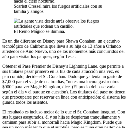
Scarlett Cressel mira los fuegos artificiales con su
familia y amigos.
El Reino Mágico se ilumina.
Es un día diferente en Disney para Shawn Conahan, un ejecutivo
tecnológico de California que lleva a su hija de 13 años a Orlando
alrededor de Año Nuevo, uno de los momentos más concurridos del
año para visitar los parques, según Testa.
Obtener el Pase Premier de Disney’s Lightning Lane, que permite a
sus titulares pasar primero en la fila de cada atracción una vez, es
pan comido, decide el Sr. Conahan. Dado que ya tenía un gasto de
$7,000 para el viaje de cuatro días, “no es una locura gastar otros
$900” para ver Magic Kingdom, dice. (El precio del pase varía
según el día y el parque en cuestión). Los titulares del pase no tienen
que preocuparse por reservar en línea con anticipación; el sistema les
guarda todos los asientos.
El resultado es incluso mejor de lo que el Sr. Conahan imaginó. Con
sus lugares asegurados, él y su hija se despiertan tranquilamente y
caminan para subir al monorraíl hacia Magic Kingdom. Puede que
sea un poco más lento que el autobús, pero es “una gran parte” de la