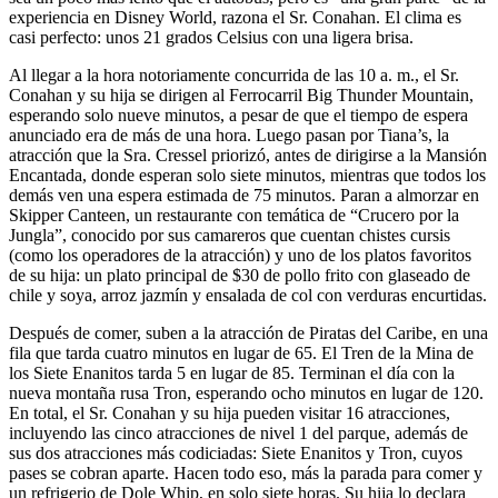
experiencia en Disney World, razona el Sr. Conahan. El clima es
casi perfecto: unos 21 grados Celsius con una ligera brisa.
Al llegar a la hora notoriamente concurrida de las 10 a. m., el Sr.
Conahan y su hija se dirigen al Ferrocarril Big Thunder Mountain,
esperando solo nueve minutos, a pesar de que el tiempo de espera
anunciado era de más de una hora. Luego pasan por Tiana’s, la
atracción que la Sra. Cressel priorizó, antes de dirigirse a la Mansión
Encantada, donde esperan solo siete minutos, mientras que todos los
demás ven una espera estimada de 75 minutos. Paran a almorzar en
Skipper Canteen, un restaurante con temática de “Crucero por la
Jungla”, conocido por sus camareros que cuentan chistes cursis
(como los operadores de la atracción) y uno de los platos favoritos
de su hija: un plato principal de $30 de pollo frito con glaseado de
chile y soya, arroz jazmín y ensalada de col con verduras encurtidas.
Después de comer, suben a la atracción de Piratas del Caribe, en una
fila que tarda cuatro minutos en lugar de 65. El Tren de la Mina de
los Siete Enanitos tarda 5 en lugar de 85. Terminan el día con la
nueva montaña rusa Tron, esperando ocho minutos en lugar de 120.
En total, el Sr. Conahan y su hija pueden visitar 16 atracciones,
incluyendo las cinco atracciones de nivel 1 del parque, además de
sus dos atracciones más codiciadas: Siete Enanitos y Tron, cuyos
pases se cobran aparte. Hacen todo eso, más la parada para comer y
un refrigerio de Dole Whip, en solo siete horas. Su hija lo declara