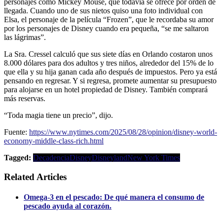
personajes como Mickey Mouse, que todavía se ofrece por orden de
llegada. Cuando uno de sus nietos quiso una foto individual con
Elsa, el personaje de la película “Frozen”, que le recordaba su amor
por los personajes de Disney cuando era pequeña, “se me saltaron
las lágrimas”.
La Sra. Cressel calculó que sus siete días en Orlando costaron unos
8.000 dólares para dos adultos y tres niños, alrededor del 15% de lo
que ella y su hija ganan cada año después de impuestos. Pero ya está
pensando en regresar. Y si regresa, promete aumentar su presupuesto
para alojarse en un hotel propiedad de Disney. También comprará
más reservas.
“Toda magia tiene un precio”, dijo.
Fuente:
https://www.nytimes.com/2025/08/28/opinion/disney-world-
economy-middle-class-rich.html
Tagged:
Decadencia
Disney
Disneyland
New York Times
Related Articles
Omega-3 en el pescado: De qué manera el consumo de
pescado ayuda al corazón.