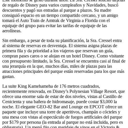
de regalo de Disney para varios cumpleaños y Navidades, buscó
descuentos y pagó sus entradas al parque a plazos. Su madre
consiguió espacio en un tiempo compartido cercano, y un amigo
tomará el Auto Train de Amtrak de Virginia a Florida con el
equipaje del grupo para evitar las tarifas de equipaje de las
aerolíneas.
Sin embargo, a pesar de toda su planificación, la Sra. Cressel entra
al sistema de reservas en desventaja. El sistema asigna plazas de
primera fila y da prioridad a los viajeros que reservan un guía,
compran pases caros o se alojan en un hotel Disney. Como visitante
con presupuesto limitado, la Sra. Cressel se encuentra casi al final de
una jerarquía en la que, muchos días, miles de plazas para las
atracciones principales del parque están reservadas para los que más
gastan.
La suite King Kamehameha de 176 metros cuadrados,
recientemente renovada, en Disney’s Polynesian Village Resort, que
ofrece una enorme sala de estar de dos niveles, vistas al Castillo de
Cenicienta y una bañera de hidromasaje, puede costar $3,000 la
noche. El elegante GEO-82 Bar and Lounge en EPCOT ofrece un
paquete que incluye una torre de aperitivos, champán o cócteles y
una mesa con vistas al espectáculo de fuegos artificiales del parque
por $179 por persona (la entrada al parque no está incluida, pero es
obligatoria). Un menú fijo con maridaje de vinos en el Victoria &