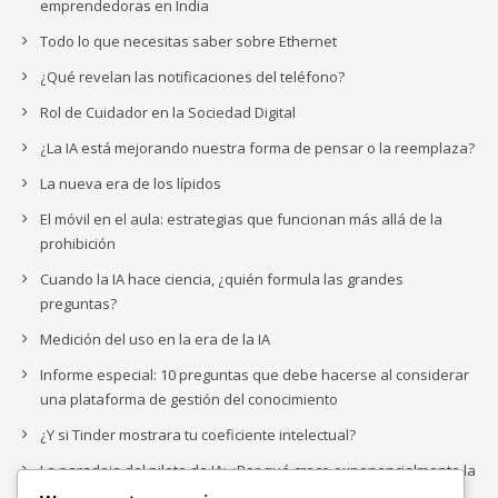
emprendedoras en India
Todo lo que necesitas saber sobre Ethernet
¿Qué revelan las notificaciones del teléfono?
Rol de Cuidador en la Sociedad Digital
¿La IA está mejorando nuestra forma de pensar o la reemplaza?
La nueva era de los lípidos
El móvil en el aula: estrategias que funcionan más allá de la
prohibición
Cuando la IA hace ciencia, ¿quién formula las grandes
preguntas?
Medición del uso en la era de la IA
Informe especial: 10 preguntas que debe hacerse al considerar
una plataforma de gestión del conocimiento
¿Y si Tinder mostrara tu coeficiente intelectual?
La paradoja del piloto de IA: ¿Por qué crece exponencialmente la
complejidad de la IA empresarial?