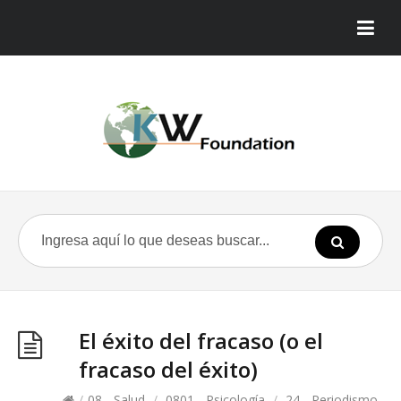
El éxito del fracaso (o el
fracaso del éxito)
/
08 - Salud
/
0801 - Psicología
/
24 - Periodismo