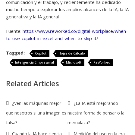
comunicación y el trabajo, y recientemente ha dedicado
mucho tiempo a explorar los amplios alcances de la IA, la IA
generativa y la IA general.
Fuente:
https://www.reworked.co/digital-workplace/when-
to-use-copilot-in-excel-and-when-to-skip-it/
Tagged:
Copilot
Hojas de Cálculo
Inteligencia Empresarial
Microsoft
ReWorked
Related Articles
¿Ven las máquinas mejor
¿La IA está mejorando
que nosotros si una imagen es
nuestra forma de pensar o la
falsa?
reemplaza?
Cuando la IA hace ciencia,
Medición del uso en la era