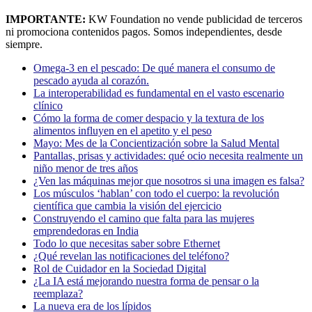
IMPORTANTE:
KW Foundation no vende publicidad de terceros
ni promociona contenidos pagos. Somos independientes, desde
siempre.
Omega-3 en el pescado: De qué manera el consumo de
pescado ayuda al corazón.
La interoperabilidad es fundamental en el vasto escenario
clínico
Cómo la forma de comer despacio y la textura de los
alimentos influyen en el apetito y el peso
Mayo: Mes de la Concientización sobre la Salud Mental
Pantallas, prisas y actividades: qué ocio necesita realmente un
niño menor de tres años
¿Ven las máquinas mejor que nosotros si una imagen es falsa?
Los músculos ‘hablan’ con todo el cuerpo: la revolución
científica que cambia la visión del ejercicio
Construyendo el camino que falta para las mujeres
emprendedoras en India
Todo lo que necesitas saber sobre Ethernet
¿Qué revelan las notificaciones del teléfono?
Rol de Cuidador en la Sociedad Digital
¿La IA está mejorando nuestra forma de pensar o la
reemplaza?
La nueva era de los lípidos