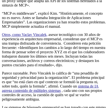
un proxy simple que adapta las API de los sistemas heredados a la
sintaxis de MCP».
“MCP es middleware”, explicó Kim. “Históricamente, el concepto
no es nuevo. Antes se llamaba Integración de Aplicaciones
Empresariales”. Las organizaciones ya han resuelto estos problemas.
MCP simplemente actualiza el manual.
Otros, como Vaclav Vincalek,
asesor tecnológico con 30 años de
experiencia en arquitectura empresarial, consideran que el MCP es
una trampa disfrazada de conveniencia. Consideren esta petición
frecuente: «Identifiquen los cambios a lo largo del tiempo en nuestra
forma de pensar sobre el proyecto XYZ en el que los colaboradores
trabajaron durante los últimos seis meses. Incluyan todas las
conversaciones, archivos y correos electrónicos; y destaquen los
puntos cruciales para el resultado», dijo.
Parece razonable. Pero Vincalek lo califica de “una pesadilla de
seguridad y privacidad para la organización”. El problema principal
es que “no está claro en qué contexto se formuló la pregunta ni,
sobre todo, quién la formula”, afirmó. Cuando un
sistema de IA
agrega contenido de múltiples sistemas
, cada uno con sus propios
controles de acceso, la cuestión de quién ve qué se vuelve
peligrosamente ambigua.
Los sistemas de búsqueda empresarial se han topado con este mismo