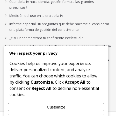
Cuando la IA hace ciencia, ¿quién formula las grandes
preguntas?
Medición del uso en la era de la IA
Informe especial: 10 preguntas que debe hacerse al considerar
una plataforma de gestión del conocimiento
¿Y si Tinder mostrara tu coeficiente intelectual?
La paradoja del piloto de IA: ¿Por qué crece exponencialmente la
complejidad de la IA empresarial?
We respect your privacy
Los organigramas de marketing se crearon para los canales. La
Cookies help us improve your experience,
IA acaba de dejarlos obsoletos.
deliver personalized content, and analyze
traffic. You can choose which cookies to allow
by clicking
Customize
. Click
Accept All
to
Buscar
consent or
Reject All
to decline non-essential
Buscar
cookies.
Customize