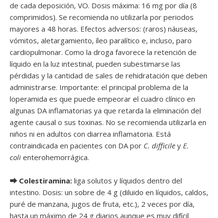
de cada deposición, VO. Dosis máxima: 16 mg por día (8
comprimidos). Se recomienda no utilizarla por periodos
mayores a 48 horas. Efectos adversos: (raros) náuseas,
vómitos, aletargamiento, íleo paralítico e, incluso, paro
cardiopulmonar. Como la droga favorece la retención de
líquido en la luz intestinal, pueden subestimarse las
pérdidas y la cantidad de sales de rehidratación que deben
administrarse. Importante: el principal problema de la
loperamida es que puede empeorar el cuadro clínico en
algunas DA inflamatorias ya que retarda la eliminación del
agente causal o sus toxinas. No se recomienda utilizarla en
niños ni en adultos con diarrea inflamatoria. Está
contraindicada en pacientes con DA por
C. difficile
y
E.
coli
enterohemorrágica.
⮕ Colestiramina:
liga solutos y líquidos dentro del
intestino. Dosis: un sobre de 4 g (diluido en líquidos, caldos,
puré de manzana, jugos de fruta, etc.), 2 veces por día,
hasta un máximo de 24 g diarios aunque es muy difícil