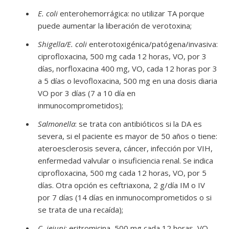
E. coli
enterohemorrágica: no utilizar TA porque
puede aumentar la liberación de verotoxina;
Shigella/E. coli
enterotoxigénica/patógena/invasiva:
ciprofloxacina, 500 mg cada 12 horas, VO, por 3
días, norfloxacina 400 mg, VO, cada 12 horas por 3
a 5 días o levofloxacina, 500 mg en una dosis diaria
VO por 3 días (7 a 10 día en
inmunocomprometidos);
Salmonella
: se trata con antibióticos si la DA es
severa, si el paciente es mayor de 50 años o tiene:
ateroesclerosis severa, cáncer, infección por VIH,
enfermedad valvular o insuficiencia renal. Se indica
ciprofloxacina, 500 mg cada 12 horas, VO, por 5
días. Otra opción es ceftriaxona, 2 g/día IM o IV
por 7 días (14 días en inmunocomprometidos o si
se trata de una recaída);
C. jejuni
: eritromicina, 500 mg cada 12 horas, VO,