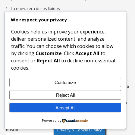
La nueva era de los lípidos
El móvil en el aula: estrategias que funcionan más allá de la
We respect your privacy
prohibición
Cookies help us improve your experience,
Cuando la IA hace ciencia, ¿quién formula las grandes
deliver personalized content, and analyze
preguntas?
traffic. You can choose which cookies to allow
Medición del uso en la era de la IA
by clicking
Customize
. Click
Accept All
to
consent or
Reject All
to decline non-essential
Informe especial: 10 preguntas que debe hacerse al considerar
una plataforma de gestión del conocimiento
cookies.
¿Y si Tinder mostrara tu coeficiente intelectual?
Customize
La paradoja del piloto de IA: ¿Por qué crece exponencialmente la
complejidad de la IA empresarial?
Reject All
Los organigramas de marketing se crearon para los canales. La
Accept All
IA acaba de dejarlos obsoletos.
Powered by
Buscar
Privacy & Cookies Policy