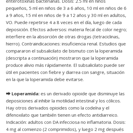
enterotoxinas bacterianas. Dosis: 2.5 ml en niños
pequeños, 5 ml en niños de 3 a 6 años, 10 ml en niños de 6
a 9 años, 15 ml en niños de 9 a 12 años y 30 ml en adultos,
VO. Puede repetirse 4 a 8 veces en el día, luego de cada
deposición. Efectos adversos: materia fecal de color negro;
interfiere en la absorción de otras drogas (tetraciclinas,
hierro). Contraindicaciones: insuficiencia renal. Estudios que
compararon el subsalicilato de bismuto con la loperamida
(descripta a continuación) mostraron que la loperamida
produce alivio más rápidamente. El subsalicilato puede ser
útil en pacientes con fiebre y diarrea con sangre, situación
en la que la loperamida debe evitarse.
⮕ Loperamida:
es un derivado opioide que disminuye las
deposiciones al inhibir la motilidad intestinal y los cólicos.
Hay otros derivados opioides como la codeína y el
difenoxilato que también tienen un efecto antidiarreico.
Indicación: adultos con DA infecciosa no inflamatoria. Dosis:
4 mg al comienzo (2 comprimidos), y luego 2 mg después