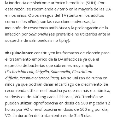
la incidencia de síndrome urémico hemolítico (SUH). Por
esta razón, se recomienda evitarlo en la mayoría de las DA
en los niños. Otros riesgos del TA (tanto en los adultos
como en los niños) son las reacciones adversas, la
inducción de resistencia antibiótica y la prolongación de la
infección por
Salmonella
(es preferible no utilizarlos ante la
sospecha de salmonelosis no tiphy).
⮕ Quinolonas:
constituyen los fármacos de elección para
el tratamiento empírico de la DA infecciosa ya que el
espectro de bacterias que cubren es muy amplio
(
Escherichia coli
,
Shigella
,
Salmonella
,
Clostridium
difficile
,
Yersinia enterocolítica
). No se utilizan de rutina en
niños ya que podrían dañar el cartílago de crecimiento. Se
recomienda utilizar norfloxacina ya que es más económica;
su dosis es de 400 mg cada 12 horas, VO. También se
pueden utilizar: ciprofloxacina en dosis de 500 mg cada 12
horas por VO o levofloxacina en dosis de 500 mg por día,
VO. La duración del tratamiento es de 3 a 5 días.