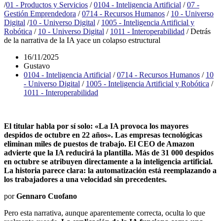
/
01 - Productos y Servicios
/
0104 - Inteligencia Artificial
/
07 -
Gestión Emprendedora
/
0714 - Recursos Humanos
/
10 - Universo
Digital
/
10 - Universo Digital
/
1005 - Inteligencia Artificial y
Robótica
/
10 - Universo Digital
/
1011 - Interoperabilidad
/
Detrás
de la narrativa de la IA yace un colapso estructural
16/11/2025
Gustavo
0104 - Inteligencia Artificial
/
0714 - Recursos Humanos
/
10
- Universo Digital
/
1005 - Inteligencia Artificial y Robótica
/
1011 - Interoperabilidad
El titular habla por sí solo: «La IA provoca los mayores
despidos de octubre en 22 años». Las empresas tecnológicas
eliminan miles de puestos de trabajo. El CEO de Amazon
advierte que la IA reducirá la plantilla. Más de 31 000 despidos
en octubre se atribuyen directamente a la inteligencia artificial.
La historia parece clara: la automatización está reemplazando a
los trabajadores a una velocidad sin precedentes.
por
Gennaro Cuofano
Pero esta narrativa, aunque aparentemente correcta, oculta lo que