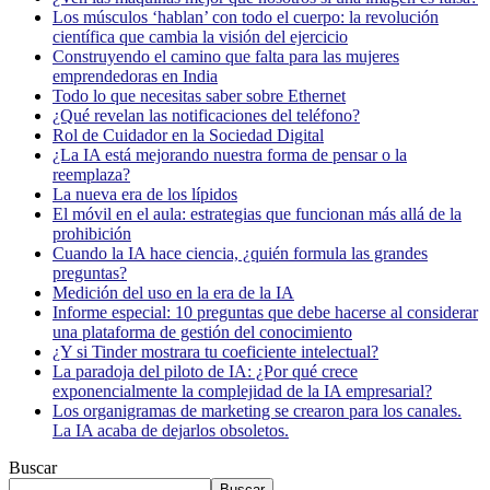
Los músculos ‘hablan’ con todo el cuerpo: la revolución
científica que cambia la visión del ejercicio
Construyendo el camino que falta para las mujeres
emprendedoras en India
Todo lo que necesitas saber sobre Ethernet
¿Qué revelan las notificaciones del teléfono?
Rol de Cuidador en la Sociedad Digital
¿La IA está mejorando nuestra forma de pensar o la
reemplaza?
La nueva era de los lípidos
El móvil en el aula: estrategias que funcionan más allá de la
prohibición
Cuando la IA hace ciencia, ¿quién formula las grandes
preguntas?
Medición del uso en la era de la IA
Informe especial: 10 preguntas que debe hacerse al considerar
una plataforma de gestión del conocimiento
¿Y si Tinder mostrara tu coeficiente intelectual?
La paradoja del piloto de IA: ¿Por qué crece
exponencialmente la complejidad de la IA empresarial?
Los organigramas de marketing se crearon para los canales.
La IA acaba de dejarlos obsoletos.
Buscar
Buscar