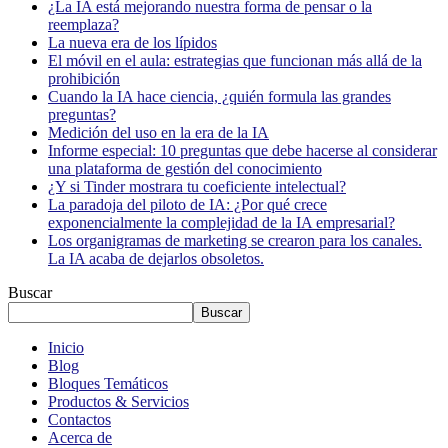
¿La IA está mejorando nuestra forma de pensar o la
reemplaza?
La nueva era de los lípidos
El móvil en el aula: estrategias que funcionan más allá de la
prohibición
Cuando la IA hace ciencia, ¿quién formula las grandes
preguntas?
Medición del uso en la era de la IA
Informe especial: 10 preguntas que debe hacerse al considerar
una plataforma de gestión del conocimiento
¿Y si Tinder mostrara tu coeficiente intelectual?
La paradoja del piloto de IA: ¿Por qué crece
exponencialmente la complejidad de la IA empresarial?
Los organigramas de marketing se crearon para los canales.
La IA acaba de dejarlos obsoletos.
Buscar
Buscar
Inicio
Blog
Bloques Temáticos
Productos & Servicios
Contactos
Acerca de