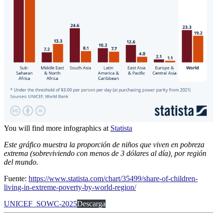
You will find more infographics at
Statista
Este gráfico muestra la proporción de niños que viven en pobreza
extrema (sobreviviendo con menos de 3 dólares al día), por región
del mundo.
Fuente:
https://www.statista.com/chart/35499/share-of-children-
living-in-extreme-poverty-by-world-region/
UNICEF_SOWC-2025
Descarga