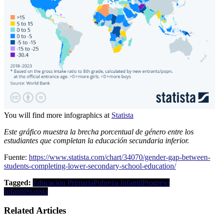
You will find more infographics at
Statista
Este gráfico muestra la brecha porcentual de género entre los
estudiantes que completan la educación secundaria inferior.
Fuente:
https://www.statista.com/chart/34070/gender-gap-between-
students-completing-lower-secondary-school-education/
Tagged:
Educación Primaria
Pobreza Infantil
Progreso
Infantil
Statista
Related Articles