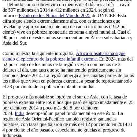
—definido como sobrevivir con menos de 3 dólares al día— cayó
de 507 millones en 2014 a 412 millones en 2024, según el
informe
Estado de los Niños del Mundo 2025
de UNICEF. Esta
cifra sigue siendo extremadamente alta, con estimaciones que
revelan que aproximadamente uno de cada cinco niños (19,2 por
ciento) vive en pobreza monetaria extrema a nivel mundial. Casi el
90 por ciento de estos niños se encuentran en África subsahariana y
Asia del Sur.
Como muestra la siguiente infografía,
África subsahariana sigue
siendo el epicentro de la pobreza infantil extrema
. En 2024, más del
52 por ciento de los niños de la región vivían con menos de 3
dólares al día, una tasa que se ha mantenido prácticamente sin
cambios desde 2014. La región alberga a tres cuartas partes de todos
los niños que viven en pobreza extrema, a pesar de representar solo
el 23 por ciento de la población infantil mundial.
El progreso más notable se logró en el sur de Asia, con la tasa de
pobreza extrema entre los niños que pasó de aproximadamente el 25
por ciento en 2014 a poco más del 8 por ciento en
2024.
India
desempeñó un papel fundamental en este éxito. La
región de Asia Oriental-Pacífico también registró ganancias
notables, con tasas que bajaron de más del 12 por ciento en 2014 al
4 por ciento el año pasado, especialmente gracias al progreso de
Indonesia.