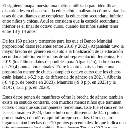
El siguiente mapa muestra una métrica utilizada para identificar
disparidades en el acceso a la educación, analizando cómo varían las
tasas de estudiantes que completan la educación secundaria inferior
entre niños y chicas. Aquí se considera que la escuela secundaria
inferior es el final de octavo curso, cuando los niños suelen tener
entre 13 y 14 años.
De los 169 países y territorios para los que el Banco Mundial
proporcionó datos recientes (entre 2018 y 2023), Afganistán tuvo la
mayor brecha de género en cuanto a la finalización de la educación
secundaria inferior en términos de subrepresentación femenina. En
2019 (los últimos datos disponibles para Afganistán), la brecha era
de -30,4 puntos porcentuales. Entre los otros países donde una
proporción menor de chicas completó octavo curso que los chicos
están Islandia (-5,2 p.p. de diferencia de género en 2021), Albania
(-8,4 p.p. de brecha en 2023), Mauricio (-9,8 p.p. en 2023) y la
RDC (-12,1 p.p. en 2020).
Estos datos ponen de manifiesto cómo la brecha de género también
existe en sentido contrario, con muchos menos niños que terminan
octavo curso que sus compañeras femeninas. Este fue el caso en las
Islas Caimán en 2023, donde hubo una diferencia de 34,5 puntos
porcentuales, con niños aquí infrarrepresentados. Otros cuatro
lugares tenían brechas de +20 puntos porcentuales, lo que indica una
infrarrepresentación de niños. Estos fueron Tuvalu (29,3 p.p. en