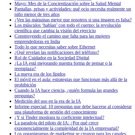
Mayo: Mes de la Concientización sobre la Salud Mental
Pantallas, prisas y actividades: qué ocio necesita realmente un
niño menor de tres años
¿Ven las máquinas mejor que nosotros si una imagen es falsa?
Los músculos ‘hablan’ con todo el cuerpo: la revolución
científica que cambia la visión del ejercicio
Construyendo el camino que falta para las mujeres
emprendedoras en India
Todo lo que necesitas saber sobre Ethernet
¿Qué revelan las notificaciones del teléfono?
Rol de Cuidador en la Sociedad Digital
¿La IA está mejorando nuestra forma de pensar o la
reemplaza?
La nueva era de los lípidos
El móvil en el aula: estrategias que funcionan más allá de la
prohibición
Cuando la IA hace ciencia, ¿quién formula las grandes
preguntas?
Medición del uso en la era de la IA
Informe especial: 10 preguntas que debe hacerse al considerar
una plataforma de gestión del conocimiento
¿Y si Tinder mostrara tu coeficiente intelectual?
La paradoja del piloto de IA: ¿Por qué crece
exponencialmente la complejidad de la IA empresarial?
Los organigramas de marketing se crearon para los canales.