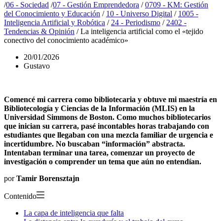
/
06 - Sociedad
/
07 - Gestión Emprendedora
/
0709 - KM: Gestión
del Conocimiento y Educación
/
10 - Universo Digital
/
1005 -
Inteligencia Artificial y Robótica
/
24 - Periodismo
/
2402 -
Tendencias & Opinión
/
La inteligencia artificial como el «tejido
conectivo del conocimiento académico»
20/01/2026
Gustavo
Comencé mi carrera como bibliotecaria y obtuve mi maestría en
Bibliotecología y Ciencias de la Información (MLIS) en la
Universidad Simmons de Boston. Como muchos bibliotecarios
que inician su carrera, pasé incontables horas trabajando con
estudiantes que llegaban con una mezcla familiar de urgencia e
incertidumbre. No buscaban “información” abstracta.
Intentaban terminar una tarea, comenzar un proyecto de
investigación o comprender un tema que aún no entendían.
por
Tamir Borensztajn
Contenido
La capa de inteligencia que falta