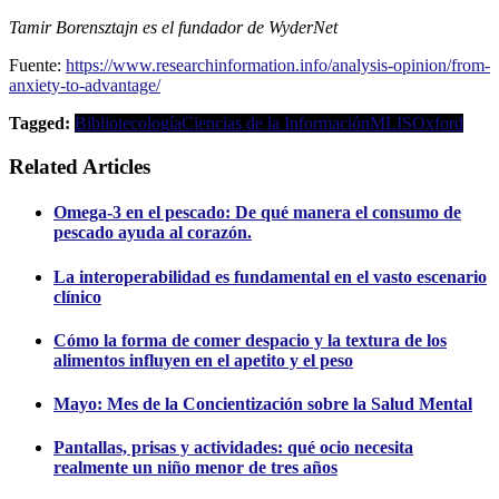
Tamir Borensztajn es el fundador de WyderNet
Fuente:
https://www.researchinformation.info/analysis-opinion/from-
anxiety-to-advantage/
Tagged:
Bibliotecología
Ciencias de la Información
MLIS
Oxford
Related Articles
Omega-3 en el pescado: De qué manera el consumo de
pescado ayuda al corazón.
La interoperabilidad es fundamental en el vasto escenario
clínico
Cómo la forma de comer despacio y la textura de los
alimentos influyen en el apetito y el peso
Mayo: Mes de la Concientización sobre la Salud Mental
Pantallas, prisas y actividades: qué ocio necesita
realmente un niño menor de tres años