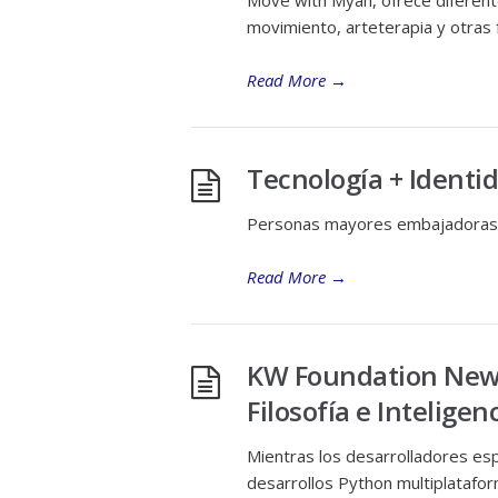
Move with Myah, ofrece diferent
movimiento, arteterapia y otras 
Read More
→
Tecnología + Identi
Personas mayores embajadoras
Read More
→
KW Foundation Newsl
Filosofía e Inteligenc
Mientras los desarrolladores es
desarrollos Python multiplataform