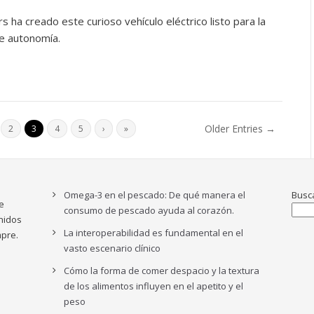
 ha creado este curioso vehículo eléctrico listo para la
e autonomía.
Older Entries →
2
3
4
5
›
»
Omega-3 en el pescado: De qué manera el
Busc
e
consumo de pescado ayuda al corazón.
nidos
La interoperabilidad es fundamental en el
pre.
vasto escenario clínico
Cómo la forma de comer despacio y la textura
de los alimentos influyen en el apetito y el
peso