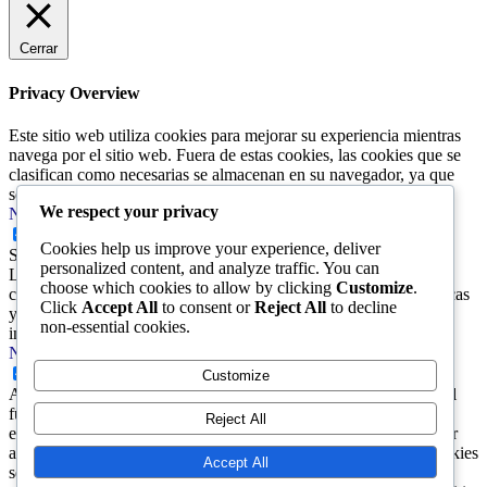
Cerrar
Privacy Overview
Este sitio web utiliza cookies para mejorar su experiencia mientras
navega por el sitio web. Fuera de estas cookies, las cookies que se
clasifican como necesarias se almacenan en su navegador, ya que
son esenciales para el funcionamiento de las func
...
We respect your privacy
Necessary
Necessary
Cookies help us improve your experience, deliver
Siempre activado
personalized content, and analyze traffic. You can
Las cookies son necesarias para que el sitio web funcione
choose which cookies to allow by clicking
Customize
.
correctamente. Nuestras cookies garantizan funcionalidades básicas
Click
Accept All
to consent or
Reject All
to decline
y características de seguridad del sitio web. No almacenan
non-essential cookies.
información personal alguna.
Non-necessary
Non-necessary
Customize
Algunas cookies pueden no ser particularmente necesarias para el
funcionamiento del sitio web. Las mismas se utilizan
Reject All
específicamente a fin recopilar datos de navegación y así procesar
análisis, anuncios y otros contenidos integrados. Este tipo de cookies
Accept All
se denomina \"no necesarias\". Es obligatorio obtener el