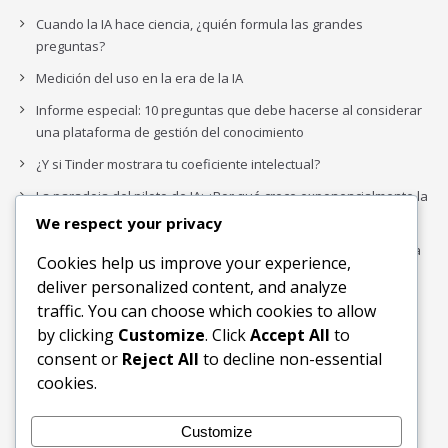
Cuando la IA hace ciencia, ¿quién formula las grandes
preguntas?
Medición del uso en la era de la IA
Informe especial: 10 preguntas que debe hacerse al considerar
una plataforma de gestión del conocimiento
¿Y si Tinder mostrara tu coeficiente intelectual?
La paradoja del piloto de IA: ¿Por qué crece exponencialmente la
complejidad de la IA empresarial?
We respect your privacy
Los organigramas de marketing se crearon para los canales. La
Cookies help us improve your experience,
IA acaba de dejarlos obsoletos.
deliver personalized content, and analyze
traffic. You can choose which cookies to allow
by clicking
Customize
. Click
Accept All
to
Buscar
consent or
Reject All
to decline non-essential
Buscar
cookies.
Customize