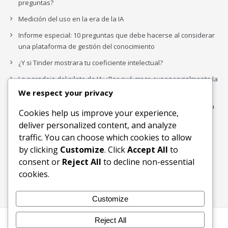
preguntas?
Medición del uso en la era de la IA
Informe especial: 10 preguntas que debe hacerse al considerar
una plataforma de gestión del conocimiento
¿Y si Tinder mostrara tu coeficiente intelectual?
La paradoja del piloto de IA: ¿Por qué crece exponencialmente la
complejidad de la IA empresarial?
We respect your privacy
Los organigramas de marketing se crearon para los canales. La
Cookies help us improve your experience,
IA acaba de dejarlos obsoletos.
deliver personalized content, and analyze
traffic. You can choose which cookies to allow
by clicking
Customize
. Click
Accept All
to
Buscar
consent or
Reject All
to decline non-essential
Buscar
cookies.
Customize
Reject All
Inicio
Blog
Bloques Temáticos