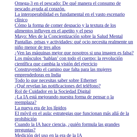
Omega-3 en el pescado: De qué manera el consumo de
pescado ayuda al corazón.
La interoperabilidad es fundamental en el vasto escenario
clínico
Cómo la forma de comer despacio y la textura de los
alimentos influyen en el apetito y el peso
Mayo: Mes de la Concientización sobre la Salud Mental
Pantallas, prisas y actividades: qué ocio necesita realmente un
niño menor de tres años
¿Ven las máquinas mejor que nosotros si una imagen es falsa?
Los músculos ‘hablan’ con todo el cuerpo: la revolución
científica que cambia la visión del ejercicio
Construyendo el camino que falta para las mujeres
emprendedoras en India
Todo lo que necesitas saber sobre Ethernet
¿Qué revelan las notificaciones del teléfono?
Rol de Cuidador en la Sociedad Digital
¿La IA está mejorando nuestra forma de pensar o la
reemplaza?
La nueva era de los lípidos
El móvil en el aula: estrategias que funcionan más allá de la
prohibición
Cuando la IA hace ciencia, ¿quién formula las grandes
preguntas?
Medición del uso en la era de la IA