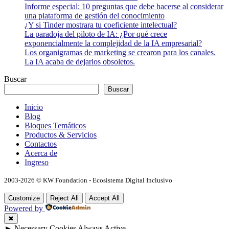
Informe especial: 10 preguntas que debe hacerse al considerar
una plataforma de gestión del conocimiento
¿Y si Tinder mostrara tu coeficiente intelectual?
La paradoja del piloto de IA: ¿Por qué crece
exponencialmente la complejidad de la IA empresarial?
Los organigramas de marketing se crearon para los canales.
La IA acaba de dejarlos obsoletos.
Buscar
Buscar
Inicio
Blog
Bloques Temáticos
Productos & Servicios
Contactos
Acerca de
Ingreso
2003-2026 © KW Foundation - Ecosistema Digital Inclusivo
Customize
Reject All
Accept All
Powered by
✖
►
Necessary Cookies
Always Active