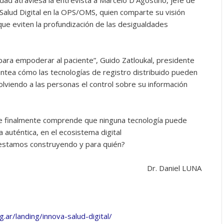
idad atraviesa la entrevista a Marcelo D’Agostino, jefe de
Salud Digital en la OPS/OMS, quien comparte su visión
que eviten la profundización de las desigualdades
 para empoderar al paciente”, Guido Zatloukal, presidente
lantea cómo las tecnologías de registro distribuido pueden
lviendo a las personas el control sobre su información
e finalmente comprende que ninguna tecnología puede
a auténtica, en el ecosistema digital
stamos construyendo y para quién?
Dr. Daniel LUNA
g.ar/landing/innova-salud-digital/