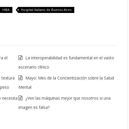
HIBA
Hospital Italiano de Buenos Aires
a el
La interoperabilidad es fundamental en el vasto
escenario clínico
 textura
Mayo: Mes de la Concientización sobre la Salud
l peso
Mental
o necesita
¿Ven las máquinas mejor que nosotros si una
imagen es falsa?