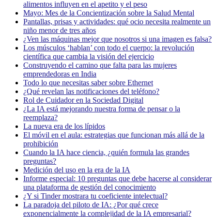
alimentos influyen en el apetito y el peso
Mayo: Mes de la Concientización sobre la Salud Mental
Pantallas, prisas y actividades: qué ocio necesita realmente un
niño menor de tres años
¿Ven las máquinas mejor que nosotros si una imagen es falsa?
Los músculos ‘hablan’ con todo el cuerpo: la revolución
científica que cambia la visión del ejercicio
Construyendo el camino que falta para las mujeres
emprendedoras en India
Todo lo que necesitas saber sobre Ethernet
¿Qué revelan las notificaciones del teléfono?
Rol de Cuidador en la Sociedad Digital
¿La IA está mejorando nuestra forma de pensar o la
reemplaza?
La nueva era de los lípidos
El móvil en el aula: estrategias que funcionan más allá de la
prohibición
Cuando la IA hace ciencia, ¿quién formula las grandes
preguntas?
Medición del uso en la era de la IA
Informe especial: 10 preguntas que debe hacerse al considerar
una plataforma de gestión del conocimiento
¿Y si Tinder mostrara tu coeficiente intelectual?
La paradoja del piloto de IA: ¿Por qué crece
exponencialmente la complejidad de la IA empresarial?