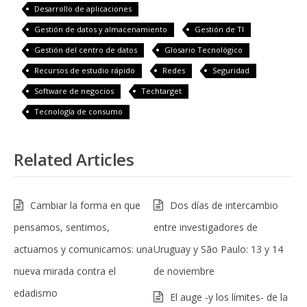
Desarrollo de aplicaciones
Gestión de datos y almacenamiento
Gestión de TI
Gestión del centro de datos
Glosario Tecnológico
Recursos de estudio rápido
Redes
Seguridad
Software de negocios
Techtarget
Tecnología de consumo
Related Articles
Cambiar la forma en que
Dos días de intercambio
pensamos, sentimos,
entre investigadores de
actuamos y comunicamos: una
Uruguay y São Paulo: 13 y 14
nueva mirada contra el
de noviembre
edadismo
El auge -y los límites- de la