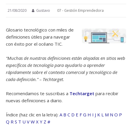
21/08/2020
Gustavo
07 - Gestión Emprendedora
Glosario tecnológico con miles de
definiciones útiles para navegar
con éxito por el océano TIC.
“Muchas de nuestras definiciones están alojadas en sitios web
específicos de tecnología para ayudarlo a aprender
rápidamente sobre el contexto comercial y tecnológico de
cada definición.” – Techtarget.
Recomendamos te suscribas a
Techtarget
para recibir
nuevas definiciones a diario.
Índice (haz clic en la letra):
A
B
C
D
E
F
G
H
I
J
K
L
M
N
O
P
Q
R
S
T
U
V
W
X
Y
Z
#