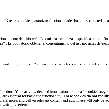
te. Nuestras cookies garantizan funcionalidades básicas y característi
onamiento del sitio web. Las mismas se utilizan específicamente a fin r
s\". Es obligatorio obtener el consentimiento del usuario antes de ejecu
t, and analyze traffic. You can choose which cookies to allow by click
 functions. You can view detailed information about each cookie catego
are essential for basic site functionality.
These cookies do not requi
preferences, and deliver relevant content and ads. These will only be ac
browsing experience.