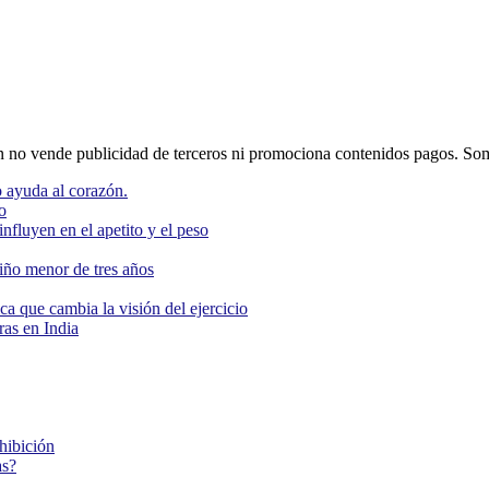
o vende publicidad de terceros ni promociona contenidos pagos. Som
 ayuda al corazón.
o
nfluyen en el apetito y el peso
niño menor de tres años
ca que cambia la visión del ejercicio
as en India
ohibición
as?