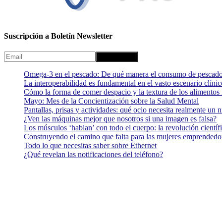
Suscripción a Boletín Newsletter
Omega-3 en el pescado: De qué manera el consumo de pescado
La interoperabilidad es fundamental en el vasto escenario clínic
Cómo la forma de comer despacio y la textura de los alimentos i
Mayo: Mes de la Concientización sobre la Salud Mental
Pantallas, prisas y actividades: qué ocio necesita realmente un 
¿Ven las máquinas mejor que nosotros si una imagen es falsa?
Los músculos ‘hablan’ con todo el cuerpo: la revolución científi
Construyendo el camino que falta para las mujeres emprendedor
Todo lo que necesitas saber sobre Ethernet
¿Qué revelan las notificaciones del teléfono?