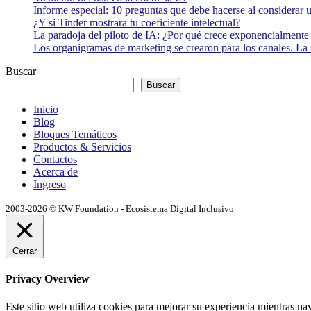
Informe especial: 10 preguntas que debe hacerse al considerar 
¿Y si Tinder mostrara tu coeficiente intelectual?
La paradoja del piloto de IA: ¿Por qué crece exponencialmente 
Los organigramas de marketing se crearon para los canales. La 
Buscar
Buscar
Inicio
Blog
Bloques Temáticos
Productos & Servicios
Contactos
Acerca de
Ingreso
2003-2026 © KW Foundation - Ecosistema Digital Inclusivo
Cerrar
Privacy Overview
Este sitio web utiliza cookies para mejorar su experiencia mientras na