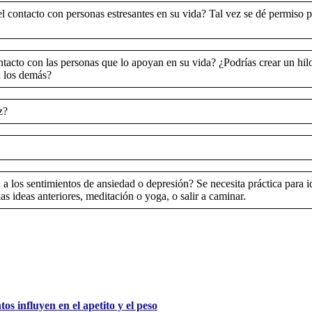
l contacto con personas estresantes en su vida? Tal vez se dé permiso 
tacto con las personas que lo apoyan en su vida? ¿Podrías crear un hi
n los demás?
z?
 los sentimientos de ansiedad o depresión? Se necesita práctica para id
as ideas anteriores, meditación o yoga, o salir a caminar.
s influyen en el apetito y el peso