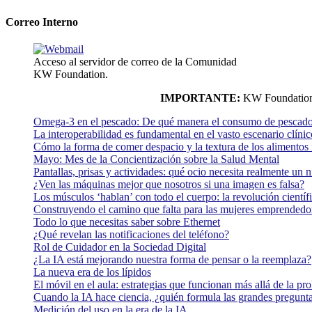
Correo Interno
Acceso al servidor de correo de la Comunidad
KW Foundation.
IMPORTANTE:
KW Foundation n
Omega-3 en el pescado: De qué manera el consumo de pescado
La interoperabilidad es fundamental en el vasto escenario clínic
Cómo la forma de comer despacio y la textura de los alimentos i
Mayo: Mes de la Concientización sobre la Salud Mental
Pantallas, prisas y actividades: qué ocio necesita realmente un 
¿Ven las máquinas mejor que nosotros si una imagen es falsa?
Los músculos ‘hablan’ con todo el cuerpo: la revolución científi
Construyendo el camino que falta para las mujeres emprendedor
Todo lo que necesitas saber sobre Ethernet
¿Qué revelan las notificaciones del teléfono?
Rol de Cuidador en la Sociedad Digital
¿La IA está mejorando nuestra forma de pensar o la reemplaza?
La nueva era de los lípidos
El móvil en el aula: estrategias que funcionan más allá de la pr
Cuando la IA hace ciencia, ¿quién formula las grandes pregunt
Medición del uso en la era de la IA