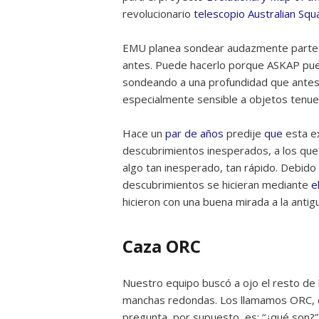
revolucionario
telescopio Australian Sq
EMU planea sondear audazmente partes 
antes. Puede hacerlo porque ASKAP pued
sondeando a una profundidad que antes s
especialmente sensible a objetos tenue
Hace un
par de años
predije
que
esta e
descubrimientos inesperados, a los qu
algo tan inesperado, tan rápido. Debid
descubrimientos se hicieran mediante
e
hicieron con una buena mirada a la antig
Caza ORC
Nuestro equipo buscó a ojo el resto de
manchas redondas. Los llamamos ORC, que
pregunta, por supuesto, es: “¿qué son?”