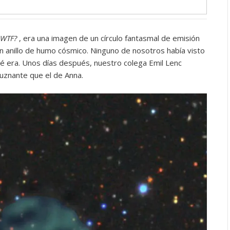
WTF?
, era una imagen de un círculo fantasmal de emisión
 anillo de humo cósmico. Ninguno de nosotros había visto
ué era. Unos días después, nuestro colega Emil Lenc
uznante que el de Anna.