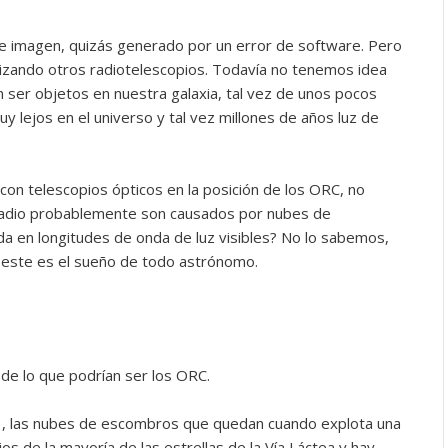
de imagen, quizás generado por un error de software. Pero
lizando otros radiotelescopios. Todavía no tenemos idea
n ser objetos en nuestra galaxia, tal vez de unos pocos
y lejos en el universo y tal vez millones de años luz de
n telescopios ópticos en la posición de los ORC, no
radio probablemente son causados ​​por nubes de
a en longitudes de onda de luz visibles? No lo sabemos,
este es el sueño de todo astrónomo.
de lo que podrían ser los ORC.
, las nubes de escombros que quedan cuando explota una
jos de la mayoría de las estrellas de la Vía Láctea y hay