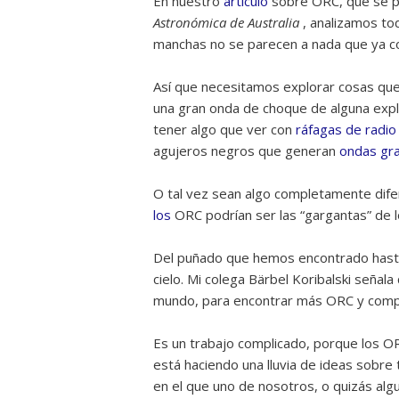
En nuestro
artículo
sobre ORC, que se p
Astronómica de Australia
, analizamos to
manchas no se parecen a nada que ya 
Así que necesitamos explorar cosas que
una gran onda de choque de alguna expl
tener algo que ver con
ráfagas de radio
agujeros negros que generan
ondas gra
O tal vez sean algo completamente difer
los
ORC podrían ser las “gargantas” de 
Del puñado que hemos encontrado hast
cielo. Mi colega Bärbel Koribalski señala
mundo, para encontrar más ORC y comp
Es un trabajo complicado, porque los OR
está haciendo una lluvia de ideas sobr
en el que uno de nosotros, o quizás alg