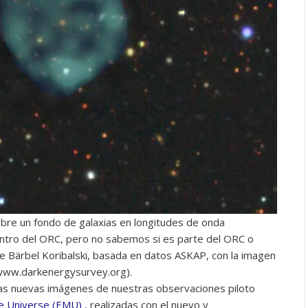
obre un fondo de galaxias en longitudes de onda
centro del ORC, pero no sabemos si es parte del ORC o
e Bärbel Koribalski, basada en datos ASKAP, con la imagen
/www.darkenergysurvey.org).
las nuevas imágenes de nuestras observaciones piloto
he Universe (EMU)
, realizadas con el nuevo y