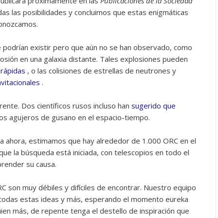
ublicará próximamente en las
Publicaciones de la Sociedad
das las posibilidades y concluimos que estas enigmáticas
conozcamos.
 podrían existir pero que aún no se han observado, como
osión en una galaxia distante. Tales explosiones pueden
 rápidas
, o las colisiones de estrellas de neutrones y
vitacionales
.
ente. Dos científicos rusos incluso han
sugerido que
los agujeros de gusano en el espacio-tiempo.
a ahora, estimamos que hay alrededor de 1.000 ORC en el
 que la búsqueda está iniciada, con telescopios en todo el
render su causa.
C son muy débiles y difíciles de encontrar. Nuestro equipo
e todas estas ideas y más, esperando el momento eureka
uien más, de repente tenga el destello de inspiración que