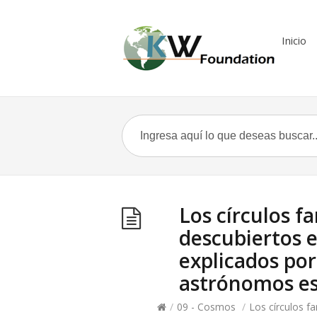
Inicio
Los círculos f
descubiertos e
explicados por 
astrónomos e
/
09 - Cosmos
/
Los círculos f