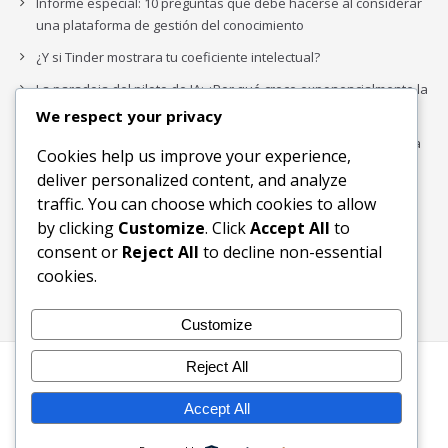
Informe especial: 10 preguntas que debe hacerse al considerar
una plataforma de gestión del conocimiento
¿Y si Tinder mostrara tu coeficiente intelectual?
La paradoja del piloto de IA: ¿Por qué crece exponencialmente la
complejidad de la IA empresarial?
We respect your privacy
Los organigramas de marketing se crearon para los canales. La
Cookies help us improve your experience,
IA acaba de dejarlos obsoletos.
deliver personalized content, and analyze
traffic. You can choose which cookies to allow
by clicking
Customize
. Click
Accept All
to
Buscar
consent or
Reject All
to decline non-essential
Buscar
cookies.
Customize
Reject All
Inicio
Blog
Bloques Temáticos
Productos & Servicios
Contactos
Acerca de
Accept All
Ingreso