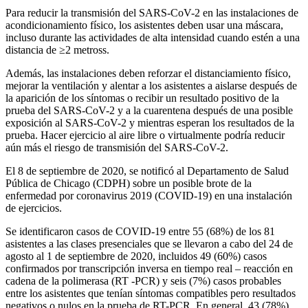
Para reducir la transmisión del SARS-CoV-2 en las instalaciones de
acondicionamiento físico, los asistentes deben usar una máscara,
incluso durante las actividades de alta intensidad cuando estén a una
distancia de ≥2 metross.
Además, las instalaciones deben reforzar el distanciamiento físico,
mejorar la ventilación y alentar a los asistentes a aislarse después de
la aparición de los síntomas o recibir un resultado positivo de la
prueba del SARS-CoV-2 y a la cuarentena después de una posible
exposición al SARS-CoV-2 y mientras esperan los resultados de la
prueba. Hacer ejercicio al aire libre o virtualmente podría reducir
aún más el riesgo de transmisión del SARS-CoV-2.
El 8 de septiembre de 2020, se notificó al Departamento de Salud
Pública de Chicago (CDPH) sobre un posible brote de la
enfermedad por coronavirus 2019 (COVID-19) en una instalación
de ejercicios.
Se identificaron casos de COVID-19 entre 55 (68%) de los 81
asistentes a las clases presenciales que se llevaron a cabo del 24 de
agosto al 1 de septiembre de 2020, incluidos 49 (60%) casos
confirmados por transcripción inversa en tiempo real – reacción en
cadena de la polimerasa (RT -PCR) y seis (7%) casos probables
entre los asistentes que tenían síntomas compatibles pero resultados
negativos o nulos en la prueba de RT-PCR. En general, 43 (78%)