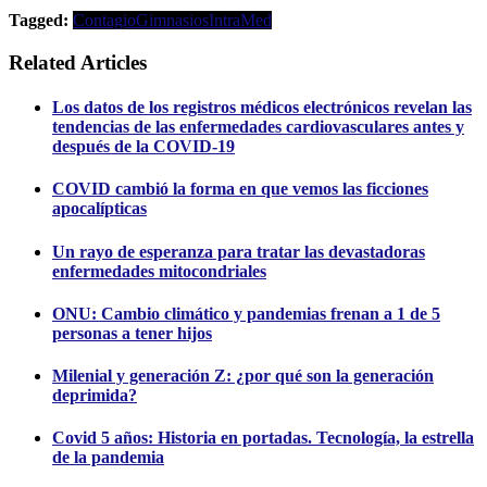
Tagged:
Contagio
Gimnasios
IntraMed
Related Articles
Los datos de los registros médicos electrónicos revelan las
tendencias de las enfermedades cardiovasculares antes y
después de la COVID-19
COVID cambió la forma en que vemos las ficciones
apocalípticas
Un rayo de esperanza para tratar las devastadoras
enfermedades mitocondriales
ONU: Cambio climático y pandemias frenan a 1 de 5
personas a tener hijos
Milenial y generación Z: ¿por qué son la generación
deprimida?
Covid 5 años: Historia en portadas. Tecnología, la estrella
de la pandemia