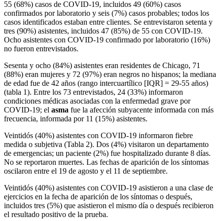
55 (68%) casos de COVID-19, incluidos 49 (60%) casos
confirmados por laboratorio y seis (7%) casos probables; todos los
casos identificados estaban entre clientes. Se entrevistaron setenta y
tres (90%) asistentes, incluidos 47 (85%) de 55 con COVID-19.
Ocho asistentes con COVID-19 confirmado por laboratorio (16%)
no fueron entrevistados.
Sesenta y ocho (84%) asistentes eran residentes de Chicago, 71
(88%) eran mujeres y 72 (97%) eran negros no hispanos; la mediana
de edad fue de 42 años (rango intercuartílico [IQR] = 29-55 años)
(tabla 1). Entre los 73 entrevistados, 24 (33%) informaron
condiciones médicas asociadas con la enfermedad grave por
COVID-19; el
asma
fue la afección subyacente informada con más
frecuencia, informada por 11 (15%) asistentes.
Veintidós (40%) asistentes con COVID-19 informaron fiebre
medida o subjetiva (Tabla 2). Dos (4%) visitaron un departamento
de emergencias; un paciente (2%) fue hospitalizado durante 8 días.
No se reportaron muertes. Las fechas de aparición de los síntomas
oscilaron entre el 19 de agosto y el 11 de septiembre.
Veintidós (40%) asistentes con COVID-19 asistieron a una clase de
ejercicios en la fecha de aparición de los síntomas o después,
incluidos tres (5%) que asistieron el mismo día o después recibieron
el resultado positivo de la prueba.