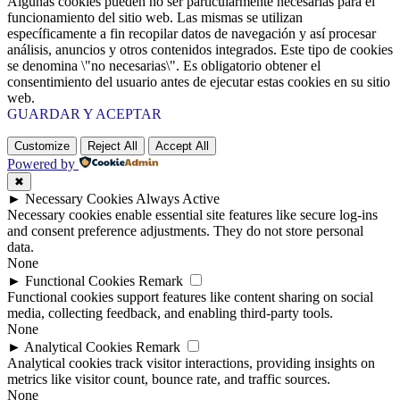
Algunas cookies pueden no ser particularmente necesarias para el
funcionamiento del sitio web. Las mismas se utilizan
específicamente a fin recopilar datos de navegación y así procesar
análisis, anuncios y otros contenidos integrados. Este tipo de cookies
se denomina \"no necesarias\". Es obligatorio obtener el
consentimiento del usuario antes de ejecutar estas cookies en su sitio
web.
GUARDAR Y ACEPTAR
Customize
Reject All
Accept All
Powered by
✖
►
Necessary Cookies
Always Active
Necessary cookies enable essential site features like secure log-ins
and consent preference adjustments. They do not store personal
data.
None
►
Functional Cookies
Remark
Functional cookies support features like content sharing on social
media, collecting feedback, and enabling third-party tools.
None
►
Analytical Cookies
Remark
Analytical cookies track visitor interactions, providing insights on
metrics like visitor count, bounce rate, and traffic sources.
None