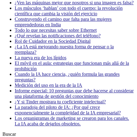
¿Ven las máquinas mejor que nosotros si una imagen es falsa?
Los músculos ‘hablan’ con todo el cuerpo: la revolución
científica que cambia la visión del ejercicio
Construyendo el camino que falta para las mujeres
emprendedoras en India
Todo lo que necesitas saber sobre Ethernet
¿Qué revelan las notificaciones del teléfono?
Rol de Cuidador en la Sociedad Digital
¿La IA está mejorando nuestra forma de pensar o la
reemplaza?
La nueva era de los lípidos
El móvil en el aula: estrategias que funcionan más allá de la
prohibición
Cuando la IA hace ciencia, ¿quién formula las grandes
preguntas?
Medición del uso en la era de la IA
Informe especial: 10 preguntas que debe hacerse al considerar
una plataforma de gestión del conocimiento
¿Y si Tinder mostrara tu coeficiente intelectual?
La paradoja del piloto de IA: ¿Por qué crece
exponencialmente la complejidad de la IA empresarial?
Los organigramas de marketing se crearon para los canales.
La IA acaba de dejarlos obsoletos.
Buscar