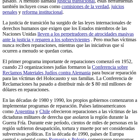
pasado. A menudo llamada
justicia transicional
, estas herramientas
también incluyen cosas como
comisiones de la verdad
,
juicios
penales
y
reforma institucional
.
La justicia de transición ha surgido de las leyes internacionales de
derechos humanos que exigen que los Estados miembros de las
Naciones Unidas
lleven a los perpetradores de atrocidades masivas
ante la justicia y reparen a los sobrevivientes
. Pero muchas víctimas
nunca reciben reparaciones, mientras que las iniciativas que sí
ocurren a menudo se quedan cortas.
El primer programa importante de reparaciones comenzó en 1952,
cuando 23 organizaciones judías formaron la
Conferencia sobre
Reclamos Materiales Judíos contra Alemania
para buscar reparación
para las víctimas del Holocausto y sus familias. La Conferencia de
Reclamaciones ha pasado a distribuir más de $ 80 mil millones de
dólares en reparaciones.
En las décadas de 1980 y 1990, los propios gobiernos comenzaron a
implementar programas de reparación. Países latinoamericanos
como
Argentina
y
Chile
ofrecieron reparaciones a las víctimas de las
dictaduras militares de derecha que asolaron la región durante la
Guerra Fría. Durante este período, cientos de miles de personas en la
región sufrieron desaparición, tortura y muerte por ser consideradas
subversivas políticas. En la década de 1990, países de Europa
central y oriental como
Rumania
y
Polonia
comenzaron programas