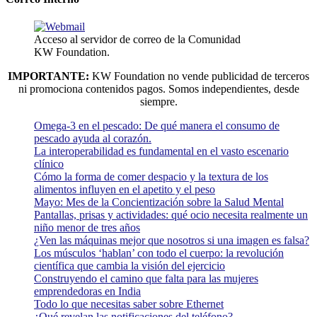
Acceso al servidor de correo de la Comunidad
KW Foundation.
IMPORTANTE:
KW Foundation no vende publicidad de terceros
ni promociona contenidos pagos. Somos independientes, desde
siempre.
Omega-3 en el pescado: De qué manera el consumo de
pescado ayuda al corazón.
La interoperabilidad es fundamental en el vasto escenario
clínico
Cómo la forma de comer despacio y la textura de los
alimentos influyen en el apetito y el peso
Mayo: Mes de la Concientización sobre la Salud Mental
Pantallas, prisas y actividades: qué ocio necesita realmente un
niño menor de tres años
¿Ven las máquinas mejor que nosotros si una imagen es falsa?
Los músculos ‘hablan’ con todo el cuerpo: la revolución
científica que cambia la visión del ejercicio
Construyendo el camino que falta para las mujeres
emprendedoras en India
Todo lo que necesitas saber sobre Ethernet
¿Qué revelan las notificaciones del teléfono?