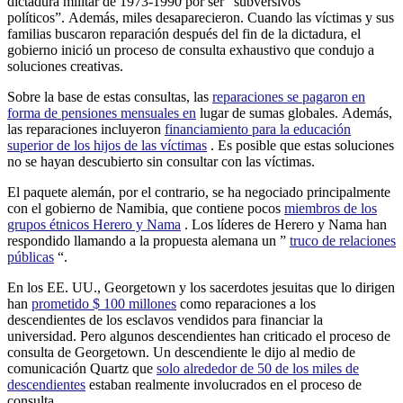
dictadura militar de 1973-1990 por ser “subversivos
políticos”. Además, miles desaparecieron. Cuando las víctimas y sus
familias buscaron reparación después del fin de la dictadura, el
gobierno inició un proceso de consulta exhaustivo que condujo a
soluciones creativas.
Sobre la base de estas consultas, las
reparaciones se pagaron en
forma de pensiones mensuales en
lugar de sumas globales. Además,
las reparaciones incluyeron
financiamiento para la educación
superior de los hijos de las víctimas
. Es posible que estas soluciones
no se hayan descubierto sin consultar con las víctimas.
El paquete alemán, por el contrario, se ha negociado principalmente
con el gobierno de Namibia, que contiene pocos
miembros de los
grupos étnicos Herero y Nama
. Los líderes de Herero y Nama han
respondido llamando a la propuesta alemana un ”
truco de relaciones
públicas
“.
En los EE. UU., Georgetown y los sacerdotes jesuitas que lo dirigen
han
prometido $ 100 millones
como reparaciones a los
descendientes de los esclavos vendidos para financiar la
universidad. Pero algunos descendientes han criticado el proceso de
consulta de Georgetown. Un descendiente le dijo al medio de
comunicación Quartz que
solo alrededor de 50 de los miles de
descendientes
estaban realmente involucrados en el proceso de
consulta.