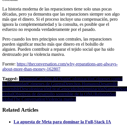
La historia moderna de las reparaciones tiene solo unas pocas
décadas, pero ya demuestra que las reparaciones siempre son algo
más que el dinero. Si el proceso incluye una compensación, pero
ignora la complementariedad y la consulta, es posible que el
esfuerzo no responda verdaderamente por el pasado.
Pero cuando los tres principios son centrales, las reparaciones
pueden significar mucho más que dinero en el bolsillo de
alguien. Pueden contribuir a reparar el tejido social que ha sido
destrozado por la violencia masiva.
Fuente:
https://theconversation.com/why-reparations-are-always-
about-more-than-money-162807
Tagged:
Alemania
Carolina del Norte
Colonización
Crímenes contra
la Humanidad
Crímenes de Guerra
Derechos Humanos
Desarrollo
sostenible
Descolonización
Ética
Genocidio
Indemnización
Namibia
Nor
global
Objetivos de desarrollo sostenible de la ONU
Religión
Sur
global
The Conversation
Violencia masiva
Related Articles
La apuesta de Meta para dominar la Full-Stack IA