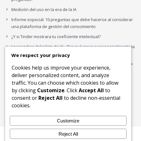
Medición del uso en la era de la IA
Informe especial: 10 preguntas que debe hacerse al considerar
una plataforma de gestión del conocimiento
¿Y si Tinder mostrara tu coeficiente intelectual?
La paradoja del piloto de IA: ¿Por qué crece exponencialmente la
complejidad de la IA empresarial?
We respect your privacy
Los organigramas de marketing se crearon para los canales. La
Cookies help us improve your experience,
IA acaba de dejarlos obsoletos.
deliver personalized content, and analyze
traffic. You can choose which cookies to allow
by clicking
Customize
. Click
Accept All
to
Buscar
consent or
Reject All
to decline non-essential
Buscar
cookies.
Customize
Reject All
Inicio
Blog
Bloques Temáticos