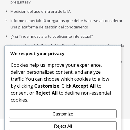
preguntas?
Medición del uso en la era de la IA
Informe especial: 10 preguntas que debe hacerse al considerar
una plataforma de gestión del conocimiento
¿Y si Tinder mostrara tu coeficiente intelectual?
La paradoja del piloto de IA: ¿Por qué crece exponencialmente la
complejidad de la IA empresarial?
We respect your privacy
Los organigramas de marketing se crearon para los canales. La
Cookies help us improve your experience,
IA acaba de dejarlos obsoletos.
deliver personalized content, and analyze
traffic. You can choose which cookies to allow
by clicking
Customize
. Click
Accept All
to
Buscar
consent or
Reject All
to decline non-essential
Buscar
cookies.
Customize
Reject All