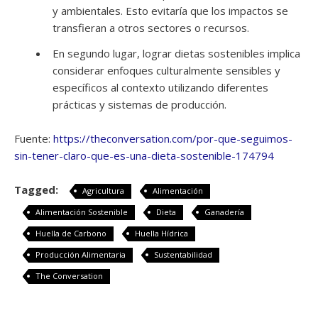
y ambientales. Esto evitaría que los impactos se
transfieran a otros sectores o recursos.
En segundo lugar, lograr dietas sostenibles implica
considerar enfoques culturalmente sensibles y
específicos al contexto utilizando diferentes
prácticas y sistemas de producción.
Fuente:
https://theconversation.com/por-que-seguimos-
sin-tener-claro-que-es-una-dieta-sostenible-174794
Tagged:
Agricultura
Alimentación
Alimentación Sostenible
Dieta
Ganadería
Huella de Carbono
Huella Hídrica
Producción Alimentaria
Sustentabilidad
The Conversation