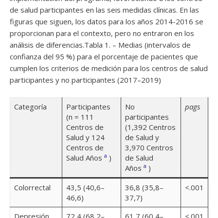
de salud participantes en las seis medidas clínicas. En las
figuras que siguen, los datos para los años 2014-2016 se
proporcionan para el contexto, pero no entraron en los
análisis de diferencias.
Tabla 1. – Medias (intervalos de
confianza del 95 %) para el porcentaje de pacientes que
cumplen los criterios de medición para los centros de salud
participantes y no participantes (2017–2019)
Categoría
Participantes
No
pags
(n = 111
participantes
Centros de
(1,392 Centros
Salud y 124
de Salud y
Centros de
3,970 Centros
a
Salud Años
)
de Salud
a
Años
)
Colorrectal
43,5 (40,6–
36,8 (35,8–
<.001
46,6)
37,7)
Depresión
72,4 (68,2–
61,7 (60,4–
<.001