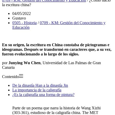
0709 - KM: Gestión del Conocimiento y Educación
/
¿Cómo nació
la escritura china?
04/05/2022
Gustavo
0505 - Historia
/
0709 - KM: Gestión del Conocimiento y
Educación
En su origen, la escritura en China constaba de pictogramas e
ideogramas. Después se transformó en caracteres que, a su vez,
fueron evolucionando a lo largo de los siglos.
por
Junying Wu Chen
, Universidad de Las Palmas de Gran
Canaria
Contenido
De la dinastía Han a la dinastía Jin
La importancia de la caligrafía
¿Es la caligrafía una forma de pintura?
Parte de un poema que narra la historia de Wang Xizhi
(303-361), estudioso de la caligrafía china. The MET