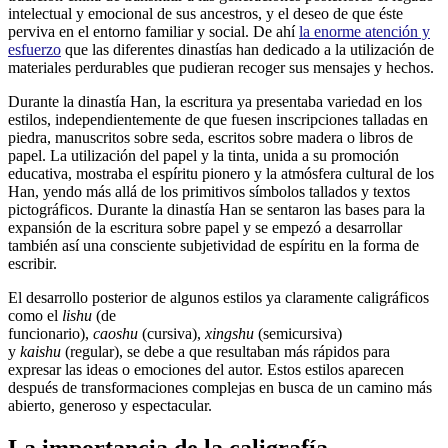
intelectual y emocional de sus ancestros, y el deseo de que éste
perviva en el entorno familiar y social. De ahí
la enorme atención y
esfuerzo
que las diferentes dinastías han dedicado a la utilización de
materiales perdurables que pudieran recoger sus mensajes y hechos.
Durante la dinastía Han, la escritura ya presentaba variedad en los
estilos, independientemente de que fuesen inscripciones talladas en
piedra, manuscritos sobre seda, escritos sobre madera o libros de
papel. La utilización del papel y la tinta, unida a su promoción
educativa, mostraba el espíritu pionero y la atmósfera cultural de los
Han, yendo más allá de los primitivos símbolos tallados y textos
pictográficos. Durante la dinastía Han se sentaron las bases para la
expansión de la escritura sobre papel y se empezó a desarrollar
también así una consciente subjetividad de espíritu en la forma de
escribir.
El desarrollo posterior de algunos estilos ya claramente caligráficos
como el
lishu
(de
funcionario),
caoshu
(cursiva),
xingshu
(semicursiva)
y
kaishu
(regular), se debe a que resultaban más rápidos para
expresar las ideas o emociones del autor. Estos estilos aparecen
después de transformaciones complejas en busca de un camino más
abierto, generoso y espectacular.
La importancia de la caligrafía