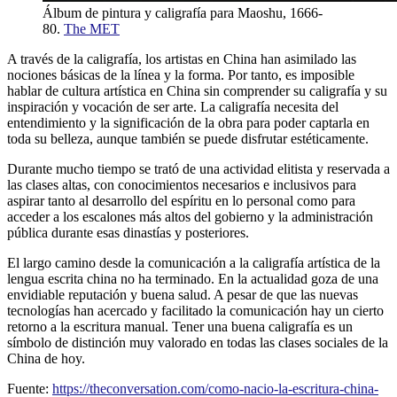
Álbum de pintura y caligrafía para Maoshu, 1666-
80.
The MET
A través de la caligrafía, los artistas en China han asimilado las
nociones básicas de la línea y la forma. Por tanto, es imposible
hablar de cultura artística en China sin comprender su caligrafía y su
inspiración y vocación de ser arte. La caligrafía necesita del
entendimiento y la significación de la obra para poder captarla en
toda su belleza, aunque también se puede disfrutar estéticamente.
Durante mucho tiempo se trató de una actividad elitista y reservada a
las clases altas, con conocimientos necesarios e inclusivos para
aspirar tanto al desarrollo del espíritu en lo personal como para
acceder a los escalones más altos del gobierno y la administración
pública durante esas dinastías y posteriores.
El largo camino desde la comunicación a la caligrafía artística de la
lengua escrita china no ha terminado. En la actualidad goza de una
envidiable reputación y buena salud. A pesar de que las nuevas
tecnologías han acercado y facilitado la comunicación hay un cierto
retorno a la escritura manual. Tener una buena caligrafía es un
símbolo de distinción muy valorado en todas las clases sociales de la
China de hoy.
Fuente:
https://theconversation.com/como-nacio-la-escritura-china-