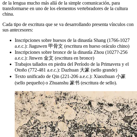
de la lengua mucho más allá de la simple comunicación, para
transformarse en uno de los elementos vertebradores de la cultura
china.
Cada tipo de escritura que se va desarrollando presenta vínculos con
sus antecesores:
Inscripciones sobre huesos de la dinastía Shang (1766-1027
a.e.c.): Jiaguwen 甲骨文 (escritura en hueso oráculo chino)
Inscripciones sobre bronce de la dinastía Zhou (1027?-256
a.e.c.): Jinwen 金文 (escritura en bronce)
Trabajos tallados en piedra del Período de la Primavera y el
Otoño (772-481 a.e.c.): Dazhuan 大篆 (sello grande)
Texto unificado de Qin (221-206 a.e.c.): Xiaozhuan 小篆
(sello pequeño) o Zhuanshu 篆书 (escritura de sello).