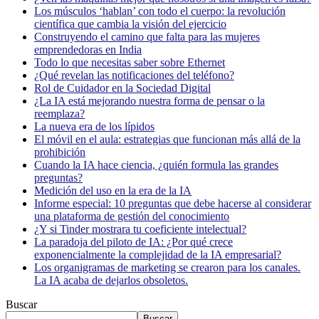
Los músculos ‘hablan’ con todo el cuerpo: la revolución
científica que cambia la visión del ejercicio
Construyendo el camino que falta para las mujeres
emprendedoras en India
Todo lo que necesitas saber sobre Ethernet
¿Qué revelan las notificaciones del teléfono?
Rol de Cuidador en la Sociedad Digital
¿La IA está mejorando nuestra forma de pensar o la
reemplaza?
La nueva era de los lípidos
El móvil en el aula: estrategias que funcionan más allá de la
prohibición
Cuando la IA hace ciencia, ¿quién formula las grandes
preguntas?
Medición del uso en la era de la IA
Informe especial: 10 preguntas que debe hacerse al considerar
una plataforma de gestión del conocimiento
¿Y si Tinder mostrara tu coeficiente intelectual?
La paradoja del piloto de IA: ¿Por qué crece
exponencialmente la complejidad de la IA empresarial?
Los organigramas de marketing se crearon para los canales.
La IA acaba de dejarlos obsoletos.
Buscar
Buscar