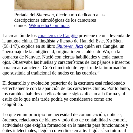
Portada del
Shuowen
, diccionario dedicado a las
descripciones etimológicas de los caracteres
chinos.
Wikimedia Commons
La creación de los
caracteres de Cangjie
proviene de una leyenda de
la antigua china. El lingüista y literato de Han del Este, Xu Shen
(58-147), explica en su libro
Shuowen Jiezi
quién era Cangjie, un
“personaje de la antigüedad, originario en la aldea de Wu, en la
comarca de Nanyue. Nació con ciertas habilidades y tenía cuatro
ojos. Observaba las huellas y características de los pájaros e insectos
para crear caracteres. Creó el método de registro de la información
que sustituía al tradicional de nudos en las cuerdas.”
El desarrollo y evolución posterior de la escritura está relacionado
estrechamente con la aparición de los caracteres chinos. Por lo tanto,
los cambios habidos en ellos durante siglos afectan a la forma y al
estilo de lo que más tarde podría ya considerarse como arte
caligráfico.
Lo que en un principio fue necesidad de comunicación, noticias,
órdenes, relaciones de bienes y todo tipo de contabilidad y control,
actividades que exigían formación en la materia para funcionarios y
élites intelectuales, llegó a convertirse en arte. Ligó así su futuro al