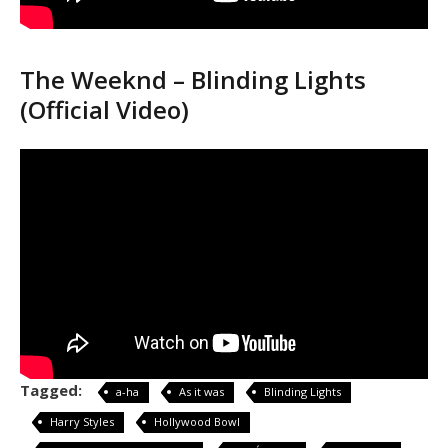
The Weeknd – Blinding Lights
(Official Video)
Tagged:
a-ha
As it was
Blinding Lights
Harry Styles
Hollywood Bowl