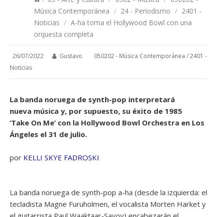
Música Contemporánea
/
24 - Periodismo
/
2401 -
Noticias
/
A-ha toma el Hollywood Bowl con una
orquesta completa
26/07/2022
Gustavo
050202 - Música Contemporánea
/
2401 -
Noticias
La banda noruega de synth-pop interpretará
nueva música y, por supuesto, su éxito de 1985
‘Take On Me’ con la Hollywood Bowl Orchestra en Los
Ángeles el 31 de julio.
por
KELLI SKYE FADROSKI
La banda noruega de synth-pop a-ha (desde la izquierda: el
tecladista Magne Furuholmen, el vocalista Morten Harket y
el guitarrista Paul Waaktaar-Savoy) encabezarán el