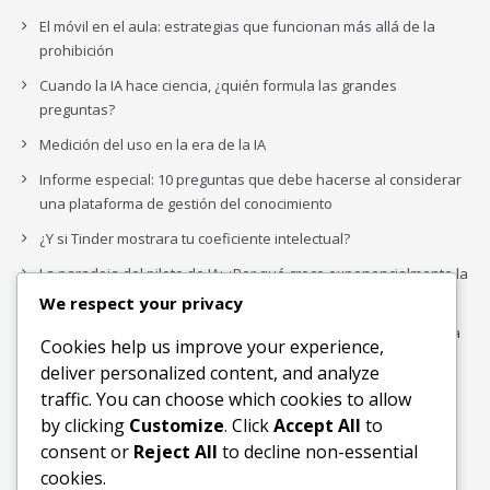
El móvil en el aula: estrategias que funcionan más allá de la
prohibición
Cuando la IA hace ciencia, ¿quién formula las grandes
preguntas?
Medición del uso en la era de la IA
Informe especial: 10 preguntas que debe hacerse al considerar
una plataforma de gestión del conocimiento
¿Y si Tinder mostrara tu coeficiente intelectual?
La paradoja del piloto de IA: ¿Por qué crece exponencialmente la
complejidad de la IA empresarial?
We respect your privacy
Los organigramas de marketing se crearon para los canales. La
Cookies help us improve your experience,
IA acaba de dejarlos obsoletos.
deliver personalized content, and analyze
traffic. You can choose which cookies to allow
by clicking
Customize
. Click
Accept All
to
Buscar
consent or
Reject All
to decline non-essential
Buscar
cookies.