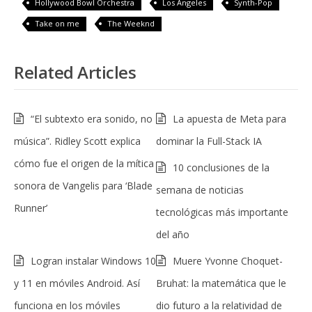
Hollywood Bowl Orchestra
Los Ángeles
Synth-Pop
Take on me
The Weeknd
Related Articles
“El subtexto era sonido, no
La apuesta de Meta para
música”. Ridley Scott explica
dominar la Full-Stack IA
cómo fue el origen de la mítica
10 conclusiones de la
sonora de Vangelis para ‘Blade
semana de noticias
Runner’
tecnológicas más importante
del año
Logran instalar Windows 10
Muere Yvonne Choquet-
y 11 en móviles Android. Así
Bruhat: la matemática que le
funciona en los móviles
dio futuro a la relatividad de