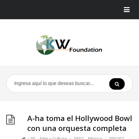
A-ha toma el Hollywood Bowl
con una orquesta completa
/
05 - Arte y Cultura
/
0502 - Música
/
050202 -