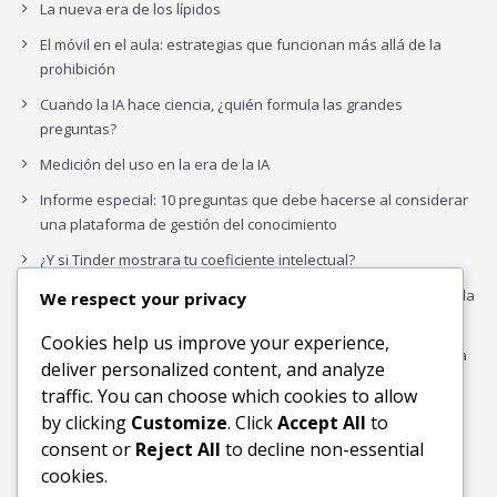
La nueva era de los lípidos
El móvil en el aula: estrategias que funcionan más allá de la
prohibición
Cuando la IA hace ciencia, ¿quién formula las grandes
preguntas?
Medición del uso en la era de la IA
Informe especial: 10 preguntas que debe hacerse al considerar
una plataforma de gestión del conocimiento
¿Y si Tinder mostrara tu coeficiente intelectual?
La paradoja del piloto de IA: ¿Por qué crece exponencialmente la
We respect your privacy
complejidad de la IA empresarial?
Cookies help us improve your experience,
Los organigramas de marketing se crearon para los canales. La
deliver personalized content, and analyze
IA acaba de dejarlos obsoletos.
traffic. You can choose which cookies to allow
by clicking
Customize
. Click
Accept All
to
consent or
Reject All
to decline non-essential
Buscar
cookies.
Buscar