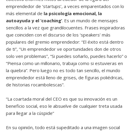
empren­dedor de ‘startups’, a veces emparentados con lo
más elemen­tal de
la psicología emocional, la
autoayuda y el ‘coaching’
. Es un mundo de mensajes
sencillos a la vez que grandilocuen­tes. Frases inspiradoras
que coinciden con el discurso de los ‘speakers’ más
populares del gremio emprendedor: “El éxito está dentro
de ti”, “Un emprendedor ve oportunidades don­ de otros
solo ven problemas”, “Si puedes soñarlo, puedes hacerlo” o
“Piensa como un millonario, trabaja como si estuvieras en
la quiebra”. Pero luego no es todo tan sencillo, el mundo
emprendedor está lleno de grises, de fi­guras poliédricas,
de historias rocambolescas”.
“La coartada moral del CEO es que su innovación es un
beneficio social, eso le absuelve de cualquier treta usada
para llegar a la cúspide”
En su opinión, todo está supeditado a una imagen social