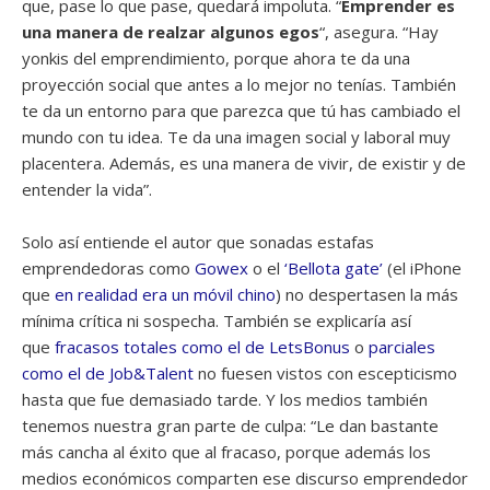
que, pase lo que pase, quedará impoluta. “
Emprender es
una manera de realzar algunos egos
“, asegura. “Hay
yonkis del emprendimiento, porque ahora te da una
proyección social que antes a lo mejor no tenías. También
te da un entorno para que parezca que tú has cambiado el
mundo con tu idea. Te da una imagen social y laboral muy
placentera. Además, es una manera de vivir, de existir y de
entender la vida”.
Solo así entiende el autor que sonadas estafas
emprendedoras como
Gowex
o el
‘Bellota gate’
(el iPhone
que
en realidad era un móvil chino
) no despertasen la más
mínima crítica ni sospecha. También se explicaría así
que
fracasos totales como el de LetsBonus
o
parciales
como el de Job&Talent
no fuesen vistos con escepticismo
hasta que fue demasiado tarde. Y los medios también
tenemos nuestra gran parte de culpa: “Le dan bastante
más cancha al éxito que al fracaso, porque además los
medios económicos comparten ese discurso emprendedor