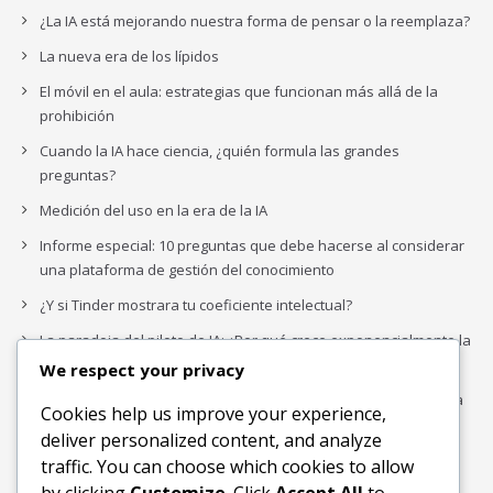
¿La IA está mejorando nuestra forma de pensar o la reemplaza?
La nueva era de los lípidos
El móvil en el aula: estrategias que funcionan más allá de la
prohibición
Cuando la IA hace ciencia, ¿quién formula las grandes
preguntas?
Medición del uso en la era de la IA
Informe especial: 10 preguntas que debe hacerse al considerar
una plataforma de gestión del conocimiento
¿Y si Tinder mostrara tu coeficiente intelectual?
La paradoja del piloto de IA: ¿Por qué crece exponencialmente la
complejidad de la IA empresarial?
We respect your privacy
Los organigramas de marketing se crearon para los canales. La
Cookies help us improve your experience,
IA acaba de dejarlos obsoletos.
deliver personalized content, and analyze
traffic. You can choose which cookies to allow
by clicking
Customize
. Click
Accept All
to