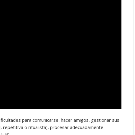
dificultades para comunicarse, hacer amigos, gestionar sus
, repetitiva o ritualista), procesar adecuadamente
áctil)…