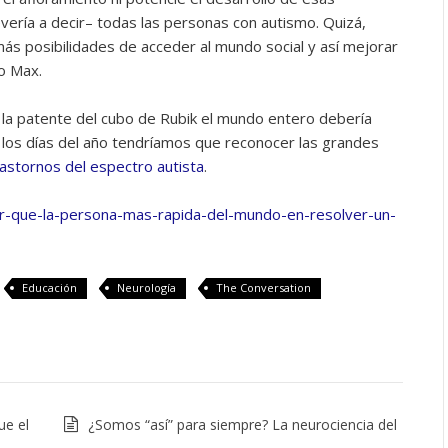
ría a decir– todas las personas con autismo. Quizá,
ás posibilidades de acceder al mundo social y así mejorar
o Max.
e la patente del cubo de Rubik el mundo entero debería
los días del año tendríamos que reconocer las grandes
rastornos del espectro autista
.
or-que-la-persona-mas-rapida-del-mundo-en-resolver-un-
Educación
Neurología
The Conversation
ue el
¿Somos “así” para siempre? La neurociencia del