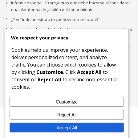
Informe especial: 10 preguntas que debe hacerse al considerar
una plataforma de gestión del conocimiento
¿Y si Tinder mostrara tu coeficiente intelectual?
La paradoja del piloto de IA: ¿Por qué crece exponencialmente la
complejidad de la IA empresarial?
We respect your privacy
Los organigramas de marketing se crearon para los canales. La
Cookies help us improve your experience,
IA acaba de dejarlos obsoletos.
deliver personalized content, and analyze
traffic. You can choose which cookies to allow
by clicking
Customize
. Click
Accept All
to
Buscar
consent or
Reject All
to decline non-essential
Buscar
cookies.
Customize
Reject All
Inicio
Blog
Bloques Temáticos
Productos & Servicios
Contactos
Acerca de
Accept All
Ingreso