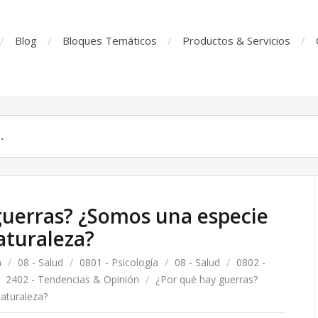
Blog
Bloques Temáticos
Productos & Servicios
guerras? ¿Somos una especie
aturaleza?
a
/
08 - Salud
/
0801 - Psicología
/
08 - Salud
/
0802 -
2402 - Tendencias & Opinión
/
¿Por qué hay guerras?
aturaleza?