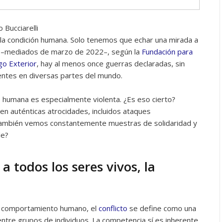
 Bucciarelli
 la condición humana. Solo tenemos que echar una mirada a
 –mediados de marzo de 2022–, según la
Fundación para
go Exterior
, hay al menos once guerras declaradas, sin
entes en diversas partes del mundo.
e humana es especialmente violenta. ¿Es eso cierto?
n auténticas atrocidades, incluidos ataques
, también vemos constantemente muestras de solidaridad y
le?
a todos los seres vivos, la
el comportamiento humano, el
conflicto
se define como una
entre grupos de individuos. La competencia sí es inherente