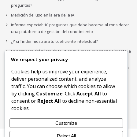
preguntas?
Medición del uso en la era de la IA
Informe especial: 10 preguntas que debe hacerse al considerar
una plataforma de gestión del conocimiento
¿Y si Tinder mostrara tu coeficiente intelectual?
La paradoja del piloto de IA: ¿Por qué crece exponencialmente la
complejidad de la IA empresarial?
We respect your privacy
Los organigramas de marketing se crearon para los canales. La
Cookies help us improve your experience,
IA acaba de dejarlos obsoletos.
deliver personalized content, and analyze
traffic. You can choose which cookies to allow
by clicking
Customize
. Click
Accept All
to
Buscar
consent or
Reject All
to decline non-essential
Buscar
cookies.
Customize
Reject All