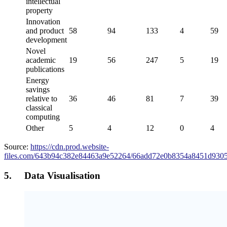
intellectual
property
Innovation
and product
58
94
133
4
59
development
Novel
academic
19
56
247
5
19
publications
Energy
savings
relative to
36
46
81
7
39
classical
computing
Other
5
4
12
0
4
Source:
https://cdn.prod.website-
files.com/643b94c382e84463a9e52264/66add72e0b8354a8451d93
5. Data Visualisation