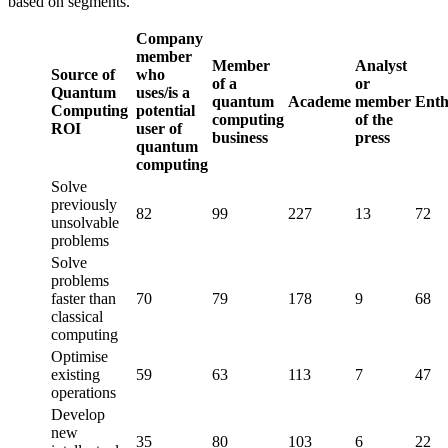
based on segments.
Company
member
Member
Analyst
Source of
who
of a
or
Quantum
uses/is a
quantum
Academe
member
Enth
Computing
potential
computing
of the
ROI
user of
business
press
quantum
computing
Solve
previously
82
99
227
13
72
unsolvable
problems
Solve
problems
faster than
70
79
178
9
68
classical
computing
Optimise
existing
59
63
113
7
47
operations
Develop
new
35
80
103
6
22