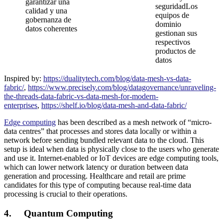
garantizar una
seguridadLos
calidad y una
equipos de
gobernanza de
dominio
datos coherentes
gestionan sus
respectivos
productos de
datos
Inspired by:
https://dualitytech.com/blog/data-mesh-vs-data-
fabric/
,
https://www.precisely.com/blog/datagovernance/unraveling-
the-threads-data-fabric-vs-data-mesh-for-modern-
enterprises
,
https://shelf.io/blog/data-mesh-and-data-fabric/
Edge computing
has been described as a mesh network of “micro-
data centres” that processes and stores data locally or within a
network before sending bundled relevant data to the cloud. This
setup is ideal when data is physically close to the users who generate
and use it. Internet-enabled or IoT devices are edge computing tools,
which can lower network latency or duration between data
generation and processing. Healthcare and retail are prime
candidates for this type of computing because real-time data
processing is crucial to their operations.
4. Quantum Computing