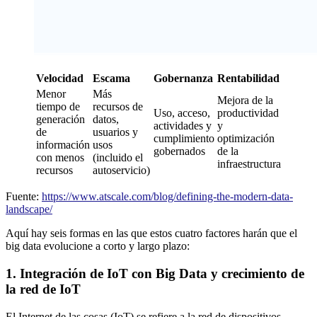
Velocidad
Escama
Gobernanza
Rentabilidad
Menor
Más
Mejora de la
tiempo de
recursos de
Uso, acceso,
productividad
generación
datos,
actividades y
y
de
usuarios y
cumplimiento
optimización
información
usos
gobernados
de la
con menos
(incluido el
infraestructura
recursos
autoservicio)
Fuente:
https://www.atscale.com/blog/defining-the-modern-data-
landscape/
Aquí hay seis formas en las que estos cuatro factores harán que el
big data evolucione a corto y largo plazo:
1. Integración de IoT con Big Data y crecimiento de
la red de IoT
El Internet de las cosas (IoT) se refiere a la red de dispositivos