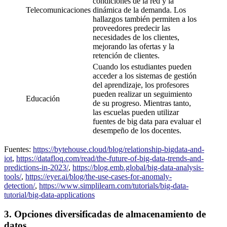
condiciones de la red y la
Telecomunicaciones
dinámica de la demanda. Los
hallazgos también permiten a los
proveedores predecir las
necesidades de los clientes,
mejorando las ofertas y la
retención de clientes.
Cuando los estudiantes pueden
acceder a los sistemas de gestión
del aprendizaje, los profesores
pueden realizar un seguimiento
Educación
de su progreso. Mientras tanto,
las escuelas pueden utilizar
fuentes de big data para evaluar el
desempeño de los docentes.
Fuentes:
https://bytehouse.cloud/blog/relationship-bigdata-and-
iot
,
https://datafloq.com/read/the-future-of-big-data-trends-and-
predictions-in-2023/
,
https://blog.emb.global/big-data-analysis-
tools/
,
https://eyer.ai/blog/the-use-cases-for-anomaly-
detection/
,
https://www.simplilearn.com/tutorials/big-data-
tutorial/big-data-applications
3. Opciones diversificadas de almacenamiento de
datos