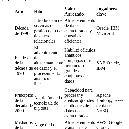
Valor
Jugadores
Año
Hito
Agregado
clave
Introducción de
Almacenamiento
sistemas de
de datos
Década
Oracle, IBM,
gestión de bases
estructurados y
de 1990
Microsoft
de datos
consultas
relacionales
eficientes
El
Habilitó cálculos
advenimiento
analíticos
Finales
del
complejos que
de la
almacenamiento
SAP, Oracle,
involucran
década de
de datos y el
IBM
grandes
1990
procesamiento
conjuntos de
analítico en
datos
línea
Capacidad para
Principios
procesar y
Apache
Aparición de la
de la
analizar grandes
Hadoop, bases
tecnología de
década de
cantidades de
de datos
big data
2000
datos no
NoSQL
estructurados
Mediados
Almacenamiento
AWS, Google
Auge de la
de la
y análisis de
Cloud,