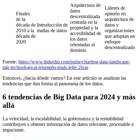
Arquitectura de
Líderes de
datos
Finales
opinión en
descentralizada
de la
arquitectura de
centrada en la
década de
Introducción de
datos y
propiedad y la
2010 a la
mallas de datos
organizaciones
accesibilidad de
década de
que adoptan un
los datos
2020
enfoque
orientadas al
descentralizado
dominio
Fuente:
https://www.linkedin.com/pulse/charting-data-landscape-
tale-technological-triumphs-trials-lelle-2lxse
Entonces, ¿hacia dónde vamos? En este artículo se analizan las
tendencias que dan forma al panorama de los datos.
6 tendencias de Big Data para 2024 y más
allá
La velocidad, la escalabilidad, la gobernanza y la rentabilidad
contribuyen a obtener información de datos relevante, procesable e
impactante.