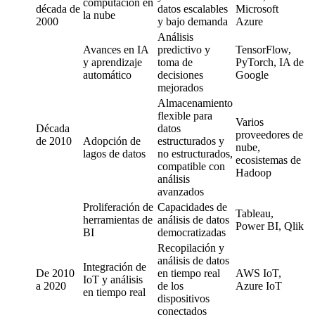
computación en
década de
datos escalables
Microsoft
la nube
2000
y bajo demanda
Azure
Análisis
Avances en IA
predictivo y
TensorFlow,
y aprendizaje
toma de
PyTorch, IA de
automático
decisiones
Google
mejorados
Almacenamiento
flexible para
Varios
Década
datos
proveedores de
de 2010
Adopción de
estructurados y
nube,
lagos de datos
no estructurados,
ecosistemas de
compatible con
Hadoop
análisis
avanzados
Proliferación de
Capacidades de
Tableau,
herramientas de
análisis de datos
Power BI, Qlik
BI
democratizadas
Recopilación y
análisis de datos
Integración de
De 2010
en tiempo real
AWS IoT,
IoT y análisis
a 2020
de los
Azure IoT
en tiempo real
dispositivos
conectados