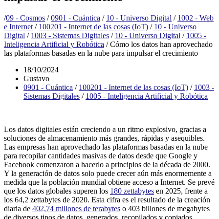
/
09 - Cosmos
/
0901 - Cuántica
/
10 - Universo Digital
/
1002 - Web
e Internet
/
100201 - Internet de las cosas (IoT)
/
10 - Universo
Digital
/
1003 - Sistemas Digitales
/
10 - Universo Digital
/
1005 -
Inteligencia Artificial y Robótica
/
Cómo los datos han aprovechado
las plataformas basadas en la nube para impulsar el crecimiento
18/10/2024
Gustavo
0901 - Cuántica
/
100201 - Internet de las cosas (IoT)
/
1003 -
Sistemas Digitales
/
1005 - Inteligencia Artificial y Robótica
Los datos digitales están creciendo a un ritmo explosivo, gracias a
soluciones de almacenamiento más grandes, rápidas y asequibles.
Las empresas han aprovechado las plataformas basadas en la nube
para recopilar cantidades masivas de datos desde que Google y
Facebook comenzaron a hacerlo a principios de la década de 2000.
Y la generación de datos solo puede crecer aún más enormemente a
medida que la población mundial obtiene acceso a Internet. Se prevé
que los datos globales superen los
180 zettabytes
en 2025, frente a
los 64,2 zettabytes de 2020. Esta cifra es el resultado de la creación
diaria de
402,74 millones de terabytes
o 403 billones de megabytes
de diversos tipos de datos, generados, recopilados y copiados.