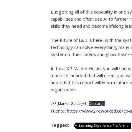
But getting all of this capability in on
capabilities and often use AI to furth
skills they need and become lifelong lea
The future of L&D is here, with the sys
technology can solve everything, many L
system to their needs and grow their sk
In this LXP Market Guide, you will find 
market is headed that will orient you wit
hope that this report will inform future 
organization.
LXP_Market-Guide_v4
Descarga
Fuente:
https://www2.reworked.co/cp-s
Tagged:
Learning Experience Platforms