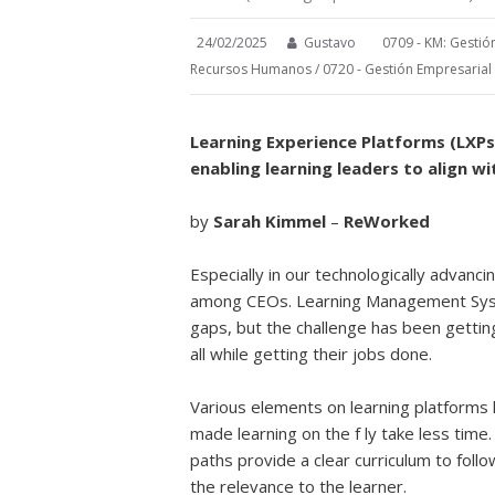
24/02/2025
Gustavo
0709 - KM: Gestió
Recursos Humanos
/
0720 - Gestión Empresarial
Learning Experience Platforms (LXPs)
enabling learning leaders to align w
by
Sarah Kimmel
–
ReWorked
Especially in our technologically advanc
among CEOs. Learning Management Syste
gaps, but the challenge has been getti
all while getting their jobs done.
Various elements on learning platforms
made learning on the f ly take less time
paths provide a clear curriculum to follo
the relevance to the learner.