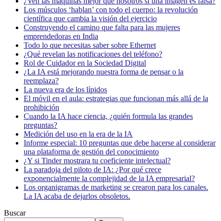
¿Ven las máquinas mejor que nosotros si una imagen es falsa?
Los músculos ‘hablan’ con todo el cuerpo: la revolución
científica que cambia la visión del ejercicio
Construyendo el camino que falta para las mujeres
emprendedoras en India
Todo lo que necesitas saber sobre Ethernet
¿Qué revelan las notificaciones del teléfono?
Rol de Cuidador en la Sociedad Digital
¿La IA está mejorando nuestra forma de pensar o la
reemplaza?
La nueva era de los lípidos
El móvil en el aula: estrategias que funcionan más allá de la
prohibición
Cuando la IA hace ciencia, ¿quién formula las grandes
preguntas?
Medición del uso en la era de la IA
Informe especial: 10 preguntas que debe hacerse al considerar
una plataforma de gestión del conocimiento
¿Y si Tinder mostrara tu coeficiente intelectual?
La paradoja del piloto de IA: ¿Por qué crece
exponencialmente la complejidad de la IA empresarial?
Los organigramas de marketing se crearon para los canales.
La IA acaba de dejarlos obsoletos.
Buscar