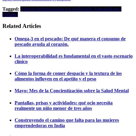
Tagged:
Alineación
Impacto
Innovación
Región Plateada
Roger
Hidalgo
Related Articles
Omega-3 en el pescado: De qué manera el consumo de
pescado ayuda al corazón.
La interoperabilidad es fundamental en el vasto escenario
clínico
Cómo la forma de comer despacio y la textura de los
alimentos influyen en el apetito y el peso
Mayo: Mes de la Concientización sobre la Salud Mental
Pantallas, prisas y actividades: qué ocio necesita
realmente un niño menor de tres años
Construyendo el camino que falta para las mujeres
emprendedoras en India