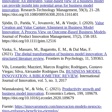
Innovation: An integrated, value-based view of a business model
can provide insight into potential areas for business model
innovation
. Research-Technology Management, 59(3), 21–28.
https://doi.org/10.1080/08956308.2016.1161401
Sjödin, D., Parida, V., Jovanovic, M., & Visnjic, I. (2020).
Value
Creation and Value Capture Alignment in Business Model
Innovation: A Process View on Outcome-Based Business Models
.
Journal of Product Innovation Management, 37(2), 158-183.
https://doi.org/10.1111/jpim.12516
Vaska, S., Massaro, M., Bagarotto, E. M., & Dal Mas, F.
(2021).
The digital transformation of business model innovation: A
structured literature review
. Frontiers in Psychology, 11, 539363.
Vils, Leonardo; Mazzieri, Marcos Rogério; Rodrigues, Gustavo
Viegas; Silva, Alexandre Rodrigues Da.
BUSINESS MODEL
INNOVATION: A BIBLIOMETRIC REVIEW
. International
Journal of Innovation, vol. 5, no. 3, 2017
Wannakrairoj, W., & Velu, C. (2021).
Productivity growth and
business model innovation
. Economics Letters, 199, 109679.
https://doi.org/10.1016/j.econlet.2020.109679
Fuente:
https://innovaromorir.com/innovacion-modelo-negocio-
tipos-enfoques-beneficios-ejemplos/