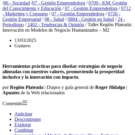
/
06 - Sociedad
/
07 - Gestión Emprendedora
/
0709 - KM: Gestión
del Conocimiento y Educación
/
07 - Gestión Emprendedora
/
0712
- Marketing y Consumo
/
07 - Gestión Emprendedora
/
0720 -
Gestión Empresarial
/
08 - Salud
/
0804 - Gestión en Salud
/
24 -
Periodismo
/
2402 - Tendencias & Opinión
/
Taller Región Plateada:
Innovación en Modelos de Negocio Humanizados – M2
13/03/2025
Gustavo
Herramientas prácticas para diseñar estrategias de negocio
alineadas con nuestros valores, promoviendo la prosperidad
inclusiva y la innovación con impacto.
por
Región Plateada
| Diapos y guía general de
Roger Hidalgo
|
Apuntes
de la Web relacionados
Contenido
Anticipar
Descomponer
Explorar
Combinar