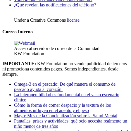
¿Qué revelan las notificaciones del teléfono?
Under a Creative Commons
license
Correo Interno
Acceso al servidor de correo de la Comunidad
KW Foundation.
IMPORTANTE:
KW Foundation no vende publicidad de terceros
ni promociona contenidos pagos. Somos independientes, desde
siempre.
Omega-3 en el pescado: De qué manera el consumo de
pescado ayuda al corazón.
La interoperabilidad es fundamental en el vasto escenario
clínico
Cómo la forma de comer despacio y la textura de los
alimentos influyen en el apetito y el peso
Mayo: Mes de la Concientización sobre la Salud Mental
Pantallas, prisas y actividades: qué ocio necesita realmente un
niño menor de tres años