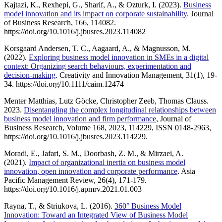
Kajtazi, K., Rexhepi, G., Sharif, A., & Ozturk, I. (2023).
Business
model innovation and its impact on corporate sustainability
. Journal
of Business Research, 166, 114082.
https://doi.org/10.1016/j.jbusres.2023.114082
Korsgaard Andersen, T. C., Aagaard, A., & Magnusson, M.
(2022).
Exploring business model innovation in SMEs in a digital
context: Organizing search behaviours, experimentation and
decision-making
. Creativity and Innovation Management, 31(1), 19-
34. https://doi.org/10.1111/caim.12474
Menter Matthias, Lutz Göcke, Christopher Zeeb, Thomas Clauss.
2023.
Disentangling the complex longitudinal relationships between
business model innovation and firm performance
, Journal of
Business Research, Volume 168, 2023, 114229, ISSN 0148-2963,
https://doi.org/10.1016/j.jbusres.2023.114229.
Moradi, E., Jafari, S. M., Doorbash, Z. M., & Mirzaei, A.
(2021).
Impact of organizational inertia on business model
innovation, open innovation and corporate performance
. Asia
Pacific Management Review, 26(4), 171-179.
https://doi.org/10.1016/j.apmrv.2021.01.003
Rayna, T., & Striukova, L. (2016).
360° Business Model
Innovation: Toward an Integrated View of Business Model