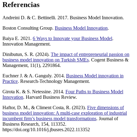
Referencias
Andreini D. & C. Bettinelli. 2017. Business Model Innovation.
Boston Consulting Group.
Business Model Innovation
.
Baiya E. 2021.
6 Ways to Innovate your Business Model
.
Innovation Management.
Dinibutun, S. R. (2024).
The impact of entrepreneurial passion on
business model innovation on Turkish SMEs
. Cogent Business &
Management, 11(1), 2291864.
Euchner J. & A. Ganguly. 2014.
Business Model innovation in
Practice
. Research-Technology Management.
Girota K. & S. Netessine. 2014.
Four Paths to Business Model
Innovation
. Harvard Business Review.
Haftor, D. M., & Climent Costa, R. (2023).
Five dimensions of
business model innovation: A multi-case exploration of industrial
incumbent firm’s business model transformations
. Journal of
Business Research, 154, 113352.
https://doi.org/10.1016/j.jbusres.2022.113352