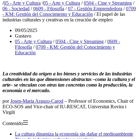
/
05 - Arte y Cultura
/
05 - Arte y Cultura
/
0504 - Cine y Streaming
/
06 - Sociedad
/
0609 - Filosofía
/
07 - Gestión Emprendedora
/
0709
- KM: Gestión del Conocimiento y Educación
/
El papel de las
industrias culturales y creativas en la creación de empleo
09/05/2025
Gustavo
05 - Arte y Cultura
/
0504 - Cine y Streaming
/
0609 -
Filosofía
/
0709 - KM: Gestión del Conocimiento y
Educación
La creatividad da origen a los bienes y servicios de las industrias
culturales en las que dimensiones abstractas –como la cultura y el
arte– se vinculan con otras tan concretas como la producción, la
economía o el mercado.
por
Josep-Maria Arauzo-Carod
– Professor of Economics, Chair of
ECO-SOS and Vice-chair of IU-RESCAT, Universitat Rovira i
Virgili
Contenido
La cultura dinamiza la economía sin dañar el medioambiente