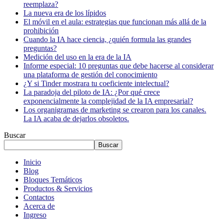
reemplaza?
La nueva era de los lípidos
El móvil en el aula: estrategias que funcionan más allá de la
prohibición
Cuando la IA hace ciencia, ¿quién formula las grandes
preguntas?
Medición del uso en la era de la IA
Informe especial: 10 preguntas que debe hacerse al considerar
una plataforma de gestión del conocimiento
¿Y si Tinder mostrara tu coeficiente intelectual?
La paradoja del piloto de IA: ¿Por qué crece
exponencialmente la complejidad de la IA empresarial?
Los organigramas de marketing se crearon para los canales.
La IA acaba de dejarlos obsoletos.
Buscar
Buscar
Inicio
Blog
Bloques Temáticos
Productos & Servicios
Contactos
Acerca de
Ingreso