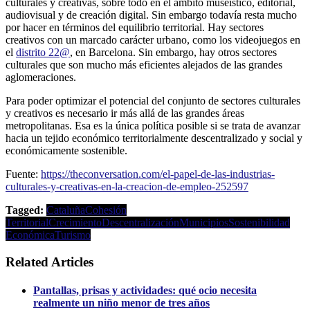
culturales y creativas, sobre todo en el ámbito museístico, editorial,
audiovisual y de creación digital. Sin embargo todavía resta mucho
por hacer en términos del equilibrio territorial. Hay sectores
creativos con un marcado carácter urbano, como los videojuegos en
el
distrito 22@
, en Barcelona. Sin embargo, hay otros sectores
culturales que son mucho más eficientes alejados de las grandes
aglomeraciones.
Para poder optimizar el potencial del conjunto de sectores culturales
y creativos es necesario ir más allá de las grandes áreas
metropolitanas. Esa es la única política posible si se trata de avanzar
hacia un tejido económico territorialmente descentralizado y social y
económicamente sostenible.
Fuente:
https://theconversation.com/el-papel-de-las-industrias-
culturales-y-creativas-en-la-creacion-de-empleo-252597
Tagged:
Cataluña
Cohesión
Territorial
Crecimiento
Descentralización
Municipios
Sostenibilidad
Económica
Turismo
Related Articles
Pantallas, prisas y actividades: qué ocio necesita
realmente un niño menor de tres años