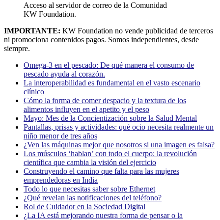
Acceso al servidor de correo de la Comunidad
KW Foundation.
IMPORTANTE:
KW Foundation no vende publicidad de terceros
ni promociona contenidos pagos. Somos independientes, desde
siempre.
Omega-3 en el pescado: De qué manera el consumo de
pescado ayuda al corazón.
La interoperabilidad es fundamental en el vasto escenario
clínico
Cómo la forma de comer despacio y la textura de los
alimentos influyen en el apetito y el peso
Mayo: Mes de la Concientización sobre la Salud Mental
Pantallas, prisas y actividades: qué ocio necesita realmente un
niño menor de tres años
¿Ven las máquinas mejor que nosotros si una imagen es falsa?
Los músculos ‘hablan’ con todo el cuerpo: la revolución
científica que cambia la visión del ejercicio
Construyendo el camino que falta para las mujeres
emprendedoras en India
Todo lo que necesitas saber sobre Ethernet
¿Qué revelan las notificaciones del teléfono?
Rol de Cuidador en la Sociedad Digital
¿La IA está mejorando nuestra forma de pensar o la